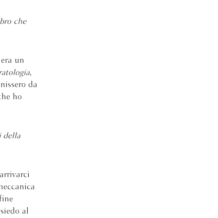
ibro che
 era un
ratologia
,
enissero da
 che ho
 della
arrivarci
 meccanica
fine
siedo al