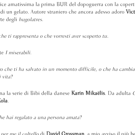
ice amatissima la prima BUR del dopoguerra con la coperti
o di un gelato. Autore straniero che ancora adesso adoro
Vic
te degli
hugolatres
.
he ti rappresenta o che vorresti aver scoperto tu.
te
I miserabili
.
ro che ti ha salvato in un momento difficile, o che ha cambia
 vita?
 la serie di Bibi della danese
Karin Mikaëlis
. Da adulta
G
ola
.
he hai regalato a una persona amata?
per me il coltello
di
David Grossman
, a mio avviso il più 