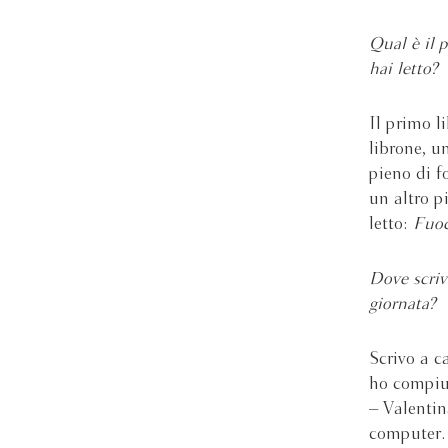
Qual è il 
hai letto
Il primo l
librone, u
pieno di f
un altro p
letto:
Fuoc
Dove scriv
giornata?
Scrivo a c
ho compiut
– Valentin
computer. 