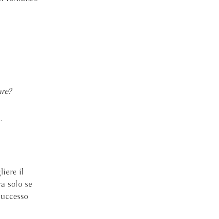
are?
.
iere il
ra solo se
successo