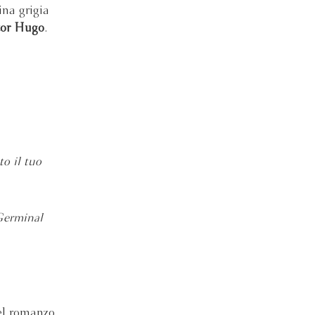
na grigia
tor Hugo
.
to il tuo
erminal
bel romanzo