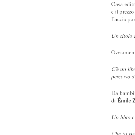
Casa editr
e il prezz
Faccio par
Un titolo c
Ovviamen
C’è un lib
percorso di
Da bambina
di
Émile Z
Un libro c
Che tu sia 