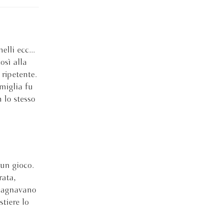
lli ecc...
sì alla
 ripetente.
miglia fu
 lo stesso
un gioco.
rata,
adagnavano
tiere lo