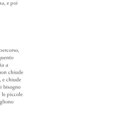
a, e poi
percorso,
equento
ia a
 non chiude
, e chiude
ai bisogno
 le piccole
gliono