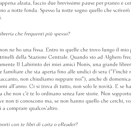
ppena alzata, faccio due brevissime pause per pranzo e cen
ino a notte fonda. Spesso la notte sogno quello che scriverò
.
ibreria che frequenti più spesso?
on ne ho una fissa. Entro in quelle che trovo lungo il mio 
ltrinelli della Stazione Centrale. Quando sto ad Alghero fr
mente Il Labirinto dei miei amici Nonis, una grande librer
 familiare che sta aperta fino alle undici di sera (“Finchè
o accanto, non chiudiamo neppure noi”), anche di domenica
orni all’anno. Ci si trova di tutto, non solo le novità. E se h
a che non c’è te lo ordinano senza fare storie. Non sopporto
ove non ti conoscono ma, se non hanno quello che cerchi, vo
i a comprare qualcos’altro.
porti con te libri di carta o eReader?