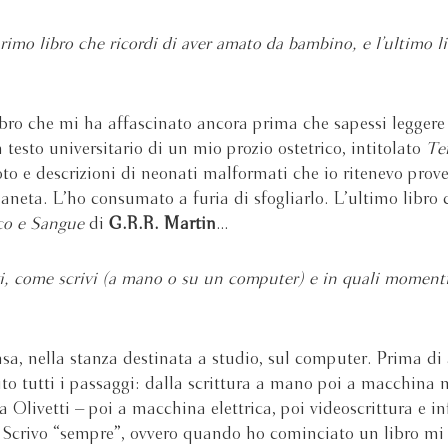
primo libro che ricordi di aver amato da bambino, e l’ultimo l
?
ibro che mi ha affascinato ancora prima che sapessi leggere
n testo universitario di un mio prozio ostetrico, intitolato
Te
oto e descrizioni di neonati malformati che io ritenevo prov
ianeta. L’ho consumato a furia di sfogliarlo. L’ultimo libro
o e Sangue
di
G.R.R. Martin
...
i, come scrivi (a mano o su un computer) e in quali momenti
asa, nella stanza destinata a studio, sul computer. Prima di 
o tutti i passaggi: dalla scrittura a mano poi a macchina
a Olivetti – poi a macchina elettrica, poi videoscrittura e in
Scrivo “sempre”, ovvero quando ho cominciato un libro mi 