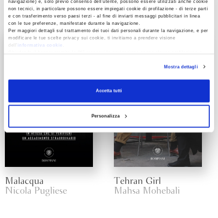
navigazione) e, solo previo consenso dell’utente, possono essere utilizzati anche cookie
non tecnici, in particolare possono essere impiegati cookie di profilazione - di terze parti
e con trasferimento verso paesi terzi - al fine di inviarti messaggi pubblicitari in linea
con le tue preferenze, manifestate durante la navigazione.
Per maggiori dettagli sul trattamento dei tuoi dati personali durante la navigazione, e per
modificare le tue scelte privacy sui cookie, ti invitiamo a prendere visione
dell’
informativa cookie
.
Chiudendo il banner tramite la “X” prosegui la navigazione senza alcuna profilazione e
con installazione dei soli cookie tecnici. Selezionando “Accetta tutti” presti il tuo
Mostra dettagli
consenso alla profilazione che potrai revocare in ogni momento
Revoca
Accetta tutti
Personalizza
Malacqua
Tehran Girl
Nicola Pugliese
Mahsa Mohebali