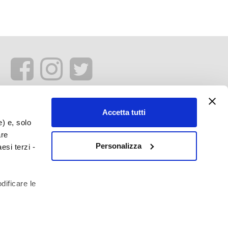
Accetta tutti
e) e, solo
are
Personalizza
esi terzi -
dificare le
profilazione