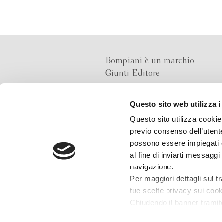
Bompiani è un marchio
Giunti Editore
Questo sito web utilizza i
Sede operativa
Questo sito utilizza cookie 
Via Bolognese 165,
previo consenso dell’utente
50139 Firenze
possono essere impiegati co
al fine di inviarti messaggi
Sede legale
navigazione.
Via G.B.Pirelli 30,
Per maggiori dettagli sul t
20124 Milano
tue scelte privacy sui cooki
Chiudendo il banner tramit
installazione dei soli cooki