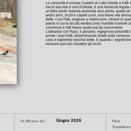
La comunità è scossa; il padre di Luke chiede a Falk 
ma la sua non è una richiesta, è una minaccia legata a
un'altra morte violenta avvenuta anni prima, quella di
sedici anni, occhi e capelli scuri, una breve vita dens
dette. Così Falk, seppure a malincuore, rimane in quel
paese in cui la siccità sembra aver inaridito insieme a
coscienze e tutti hanno qualcosa da nascondere.
L'alleanza con Raco, il giovane, ingegnoso poliziotto 
presto i suoi frutti, disseminando dubbi sulla versione u
caso e riaprendo vecchie terite. E quando i segreti to
nessuno può più chiudere gli occhi.
In libreria da
Giugno 2026
Isbn
Traduttor