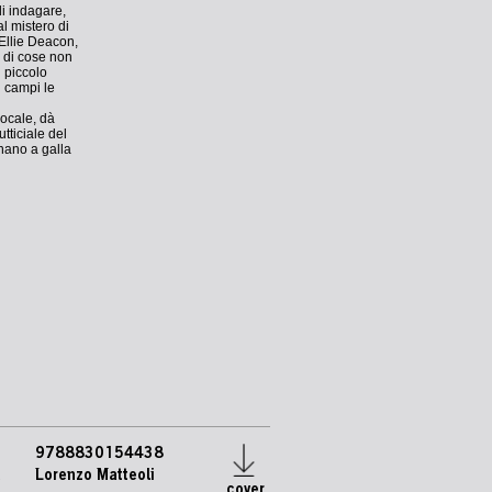
di indagare,
l mistero di
 Ellie Deacon,
a di cose non
 piccolo
i campi le
locale, dà
tticiale del
rnano a galla
9788830154438
e
Lorenzo Matteoli
cover