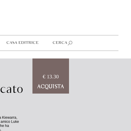
CASA EDITRICE
CERCA
€ 13.30
ccato
ACQUISTA
a Kiewarra,
io amico Luke
che ha
.