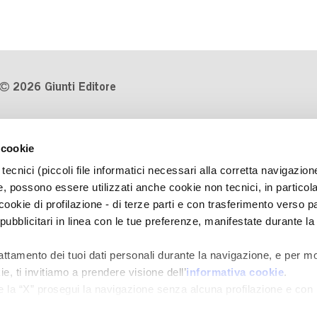
2026 Giunti Editore
P.Iva 03314600481
 cookie
Codice fiscale 8009810484
tecnici (piccoli file informatici necessari alla corretta navigazion
Numero d'iscrizione al Registro
, possono essere utilizzati anche cookie non tecnici, in particol
Imprese di Milano REA 1327444
okie di profilazione - di terze parti e con trasferimento verso pa
 pubblicitari in linea con le tue preferenze, manifestate durante la
Informativa sulla privacy
Cookie Policy
rattamento dei tuoi dati personali durante la navigazione, e per mo
Contatti
e, ti invitiamo a prendere visione dell’
informativa cookie
.
Regolamenti e concorsi
e la “X” prosegui la navigazione senza alcuna profilazione e con
e tecnici. Selezionando “Accetta tutti” presti il tuo consenso alla 