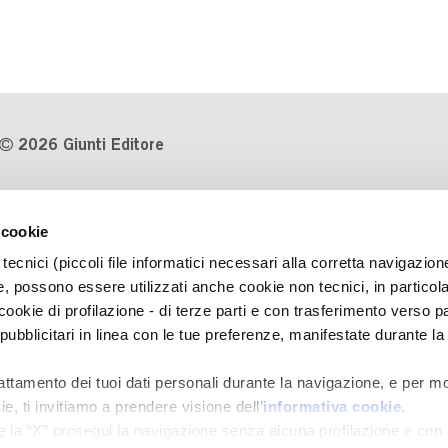
2026 Giunti Editore
P.Iva 03314600481
 cookie
Codice fiscale 8009810484
tecnici (piccoli file informatici necessari alla corretta navigazion
Numero d'iscrizione al Registro
, possono essere utilizzati anche cookie non tecnici, in particol
Imprese di Milano REA 1327444
okie di profilazione - di terze parti e con trasferimento verso pa
 pubblicitari in linea con le tue preferenze, manifestate durante la
Informativa sulla privacy
Cookie Policy
rattamento dei tuoi dati personali durante la navigazione, e per mo
Contatti
e, ti invitiamo a prendere visione dell’
informativa cookie
.
Regolamenti e concorsi
e la “X” prosegui la navigazione senza alcuna profilazione e con