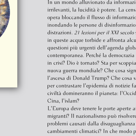
In un mondo alluvionato da informazi
irrilevanti, la lucidità è potere. La ce
opera bloccando il flusso di informazi
inondando le persone di disinformazio
distrazioni.
21 lezioni per il XXI secolo
s
in queste acque torbide e affronta alc
questioni più urgenti dell'agenda glob
contemporanea. Perché la democrazia l
in crisi? Dio è tornato? Sta per scoppi
nuova guerra mondiale? Che cosa sign
l'ascesa di Donald Trump? Che cosa s
per contrastare l'epidemia di notizie f
civiltà domineranno il pianeta: l'Occid
Cina, l'islam?
L'Europa deve tenere le porte aperte a
migranti? Il nazionalismo può risolvere
problemi causati dalla disuguaglianza
cambiamenti climatici? In che modo 