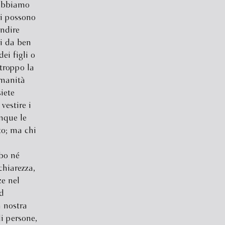
dobbiamo
oi possono
ondire
i da ben
ei figli o
rtroppo la
umanità
iete
vestire i
unque le
to; ma chi
ibo né
chiarezza,
ze nel
ad
a nostra
i persone,