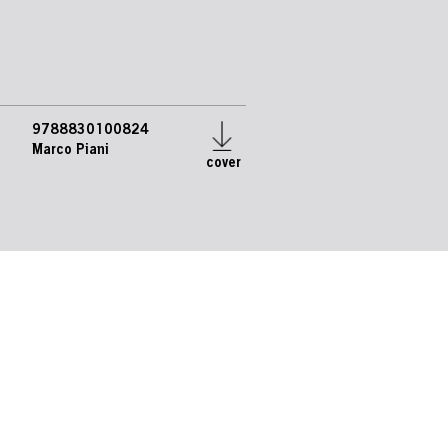
9788830100824
e
Marco Piani
cover