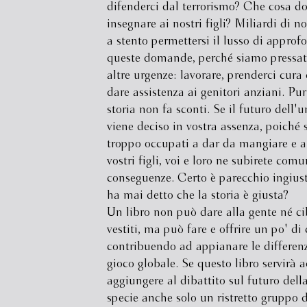
difenderci dal terrorismo? Che cosa 
insegnare ai nostri figli? Miliardi di n
a stento permettersi il lusso di approf
queste domande, perché siamo pressat
altre urgenze: lavorare, prenderci cura d
dare assistenza ai genitori anziani. Pu
storia non fa sconti. Se il futuro dell'
viene deciso in vostra assenza, poiché s
troppo occupati a dar da mangiare e a 
vostri figli, voi e loro ne subirete com
conseguenze. Certo è parecchio ingius
ha mai detto che la storia è giusta?
Un libro non può dare alla gente né c
vestiti, ma può fare e offrire un po' di 
contribuendo ad appianare le differen
gioco globale. Se questo libro servirà 
aggiungere al dibattito sul futuro dell
specie anche solo un ristretto gruppo d