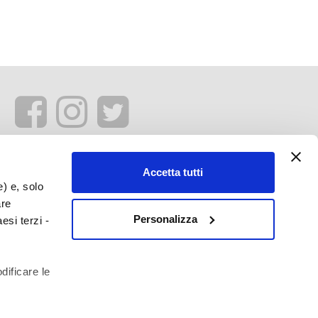
Accetta tutti
e) e, solo
are
Personalizza
esi terzi -
dificare le