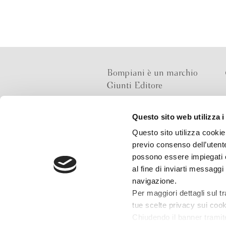
Bompiani è un marchio
Giunti Editore
Questo sito web utilizza i
Sede operativa
Questo sito utilizza cookie 
Via Bolognese 165,
previo consenso dell’utente
50139 Firenze
possono essere impiegati co
al fine di inviarti messaggi
Sede legale
navigazione.
Via G.B.Pirelli 30,
Per maggiori dettagli sul t
20124 Milano
tue scelte privacy sui cooki
Chiudendo il banner tramit