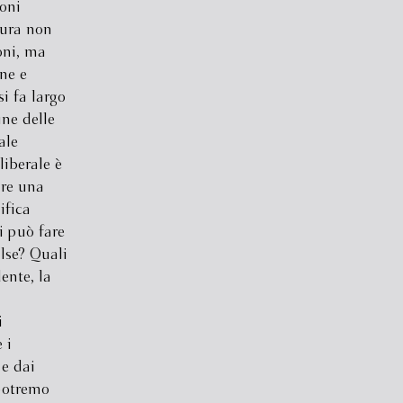
oni
nsura non
oni, ma
ne e
i fa largo
une delle
ale
iberale è
are una
ifica
i può fare
alse? Quali
ente, la
i
 i
 e dai
potremo