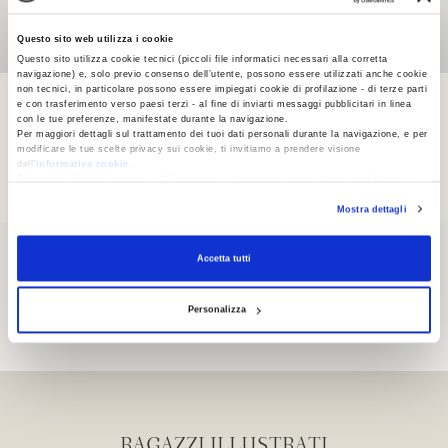
Questo sito web utilizza i cookie
Questo sito utilizza cookie tecnici (piccoli file informatici necessari alla corretta
navigazione) e, solo previo consenso dell’utente, possono essere utilizzati anche cookie
non tecnici, in particolare possono essere impiegati cookie di profilazione - di terze parti
e con trasferimento verso paesi terzi - al fine di inviarti messaggi pubblicitari in linea
con le tue preferenze, manifestate durante la navigazione.
Per maggiori dettagli sul trattamento dei tuoi dati personali durante la navigazione, e per
PASSAGGI
modificare le tue scelte privacy sui cookie, ti invitiamo a prendere visione
dell’
informativa cookie
.
Chiudendo il banner tramite la “X” prosegui la navigazione senza alcuna profilazione e
con installazione dei soli cookie tecnici. Selezionando “Accetta tutti” presti il tuo
Mostra dettagli
consenso alla profilazione che potrai revocare in ogni momento
Revoca
Accetta tutti
POESIA
Personalizza
RAGAZZI ILLUSTRATI