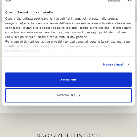
Questo sito web utilizza i cookie
Questo sito utilizza cookie tecnici (piccoli file informatici necessari alla corretta
navigazione) e, solo previo consenso dell’utente, possono essere utilizzati anche cookie
non tecnici, in particolare possono essere impiegati cookie di profilazione - di terze parti
e con trasferimento verso paesi terzi - al fine di inviarti messaggi pubblicitari in linea
con le tue preferenze, manifestate durante la navigazione.
Per maggiori dettagli sul trattamento dei tuoi dati personali durante la navigazione, e per
PASSAGGI
modificare le tue scelte privacy sui cookie, ti invitiamo a prendere visione
dell’
informativa cookie
.
Chiudendo il banner tramite la “X” prosegui la navigazione senza alcuna profilazione e
con installazione dei soli cookie tecnici. Selezionando “Accetta tutti” presti il tuo
Mostra dettagli
consenso alla profilazione che potrai revocare in ogni momento
Revoca
Accetta tutti
POESIA
Personalizza
RAGAZZI ILLUSTRATI