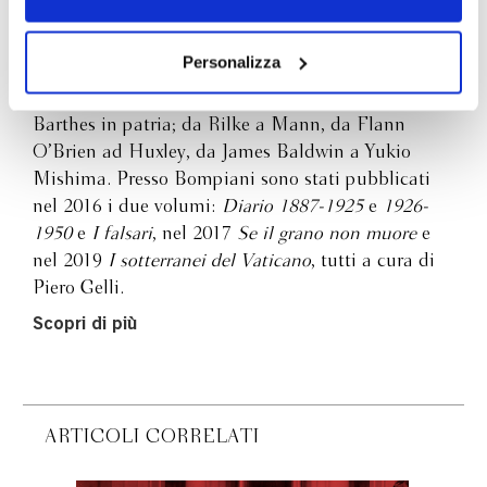
navigazione senza alcuna profilazione e con installazione
ambiguità, sincerità e narcisismo. Molti scrittori
dei soli cookie tecnici. Selezionando “Accetta tutti” presti
europei hanno subìto il suo influsso, la sua
il tuo consenso alla profilazione che potrai revocare in
Personalizza
ascendenza, per poi, magari, gidianamente
ogni momento
Revoca
liberarsene: da Sartre a Malraux, da Camus a
Barthes in patria; da Rilke a Mann, da Flann
O’Brien ad Huxley, da James Baldwin a Yukio
Mishima. Presso Bompiani sono stati pubblicati
nel 2016 i due volumi:
Diario 1887-1925
e
1926-
1950
e
I falsari
, nel 2017
Se il grano non muore
e
nel 2019
I sotterranei del Vaticano
, tutti a cura di
Piero Gelli.
Scopri di più
ARTICOLI CORRELATI