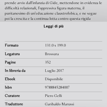
prende avvio dall'infanzia di Gide, mettendone in evidenza le
difficoltà relazionali, l'oppressiva figura materna, il
puritanesimo di un'educazione claustrofobica, e ne segue
poi la crescita e la continua lotta contro questa rigida
impostazione, in nome di una fedeltà inflessibile a se stesso e
Leggi di più
alla propria, anche contraddittoria, autenticità. Dalla
scoperta della propria omosessualità all'amore platonico per
la cugina-moglie Madeleine, dalle crisi etiche all'equilibrio
tra estasi e purezza morale, Gide in questo libro,
Formato
131.0 x 199.0
parallelamente a quanto stava realizzando nei ''Diari'', fa di se
Legatura
Brossura
stesso un personaggio letterario, un personaggio però che, a
differenza delle creazioni romanzesche, non può essere
Pagine
352
tacciato di falsità.
In libreria da
Luglio 2017
Titolo originale: ''Si le grain ne meurt'' (1924).
Ebook
Disponibile
Isbn
9788845284007
Curatore
Piero Gelli
Traduttore
Garibaldo Marussi