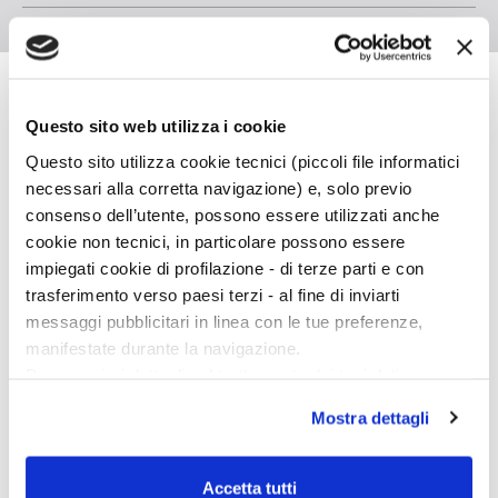
André Gide
Questo sito web utilizza i cookie
Questo sito utilizza cookie tecnici (piccoli file informatici
André Gide (1869-1951) è stato uno degli scrittori
necessari alla corretta navigazione) e, solo previo
più influenti del primo Novecento europeo, forse
consenso dell’utente, possono essere utilizzati anche
l’ultimo rappresentante di un’idea di scrittura
cookie non tecnici, in particolare possono essere
tersa, armoniosa, cartesianamente razionale.
impiegati cookie di profilazione - di terze parti e con
Maestro di più generazioni, la sua influenza si è
trasferimento verso paesi terzi - al fine di inviarti
estesa dalla cultura al costume, sia per l’incessante
messaggi pubblicitari in linea con le tue preferenze,
manifestate durante la navigazione.
ricerca di nuove forme letterarie sia per le sue
Per maggiori dettagli sul trattamento dei tuoi dati
coraggiose prese di posizione in materia morale e
personali durante la navigazione, e per modificare le tue
politica, rivolte soprattutto contro l’istituto
Mostra dettagli
scelte privacy sui cookie, ti invitiamo a prendere visione
borghese della famiglia e l’ipocrisia religiosa.
dell’
informativa cookie
.
Centrali nella sua produzione letteraria sono i temi
Chiudendo il banner tramite la “X” prosegui la
del viaggio e della confessione, commisti di
Accetta tutti