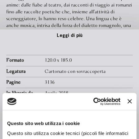
anime: dalle fiabe al teatro, dai racconti di viaggio ai romanzi
fino alle raccolte poetiche che, insieme all'attività di
sceneggiatore, lo hanno reso celebre. Una lingua che è
anche musica, intrisa della forza del dialetto romagnolo, una
raccolta preziosa che riporta in primo piano un autore che ha
Leggi di più
attraversato con le sue opere tutto il Novecento.
Formato
120.0 x 185.0
Legatura
Cartonato con sovraccoperta
Pagine
3136
In libreria da
Aprile 2018
Ebook
Disponibile
Isbn
9788845295683
Questo sito web utilizza i cookie
Curatore
Luca Cesari
Questo sito utilizza cookie tecnici (piccoli file informatici