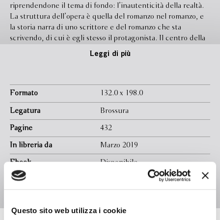
riprendendone il tema di fondo: l’inautenticità della realtà.
La struttura dell’opera è quella del romanzo nel romanzo, e
la storia narra di uno scrittore e del romanzo che sta
scrivendo, di cui è egli stesso il protagonista. Il centro della
vicenda è un rapporto incestuoso, o che potrebbe divenire
Leggi di più
tale, tra padre e figliastra. Il padre vive in prima persona la
tentazione di infrangere il tabù più profondo, mentre lo
scrittore si pone come lucido osservatore della tentazione
stessa. Ma quando l’uomo si accinge a rivedere il diario che
Formato
132.0 x 198.0
dovrebbe costituire la base del romanzo, si accorge di
Legatura
Brossura
quanto poco esso rispecchi la realtà che avrebbe voluto
riprodurre. È quasi tentato di rinunciare all’opera quando si
Pagine
432
rende conto che il diario steso è già un romanzo, non solo
In libreria da
Marzo 2019
“per i pochi avvenimenti accaduti, ma anche e soprattutto
per quelli che non erano accaduti affatto e che aveva
Ebook
Disponibile
sognato o inventato”.
Isbn
9788830101272
Questo sito web utilizza i cookie