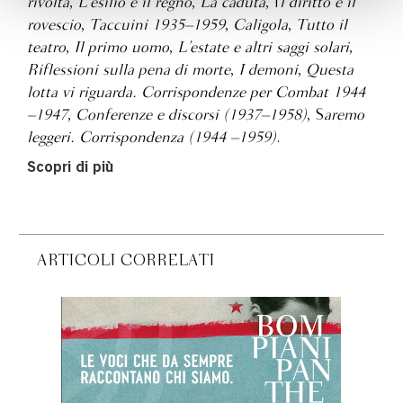
rivolta
,
L’esilio e il regno
,
La caduta
, I
l diritto e il
rovescio
,
Taccuini 1935–1959
,
Caligola
,
Tutto il
teatro
,
Il primo uomo
,
L’estate e altri saggi solari
,
Riflessioni sulla pena di morte
,
I demoni
,
Questa
lotta vi riguarda. Corrispondenze per Combat 1944
–1947
,
Conferenze e discorsi (1937–1958)
, S
aremo
leggeri. Corrispondenza (1944 –1959)
.
Scopri di più
ARTICOLI CORRELATI