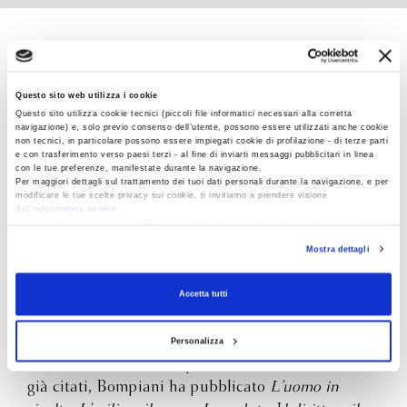
Albert Camus
Questo sito web utilizza i cookie
Questo sito utilizza cookie tecnici (piccoli file informatici necessari alla corretta
navigazione) e, solo previo consenso dell’utente, possono essere utilizzati anche cookie
non tecnici, in particolare possono essere impiegati cookie di profilazione - di terze parti
e con trasferimento verso paesi terzi - al fine di inviarti messaggi pubblicitari in linea
con le tue preferenze, manifestate durante la navigazione.
Albert Camus (1913 –1960) nacque in Algeria,
Per maggiori dettagli sul trattamento dei tuoi dati personali durante la navigazione, e per
modificare le tue scelte privacy sui cookie, ti invitiamo a prendere visione
dove studiò e cominciò a lavorare come attore e
dell’
informativa cookie
.
Chiudendo il banner tramite la “X” prosegui la navigazione senza alcuna profilazione e
giornalista. Affermatosi nel 1942 con il romanzo
con installazione dei soli cookie tecnici. Selezionando “Accetta tutti” presti il tuo
Lo straniero
e con il saggio
Il mito di Sisifo
,
Mostra dettagli
consenso alla profilazione che potrai revocare in ogni momento
Revoca
raggiunse un vasto riconoscimento di pubblico con
La peste
(1947). Nel 1957 ricevette il premio Nobel
Accetta tutti
per la letteratura per aver saputo esprimere come
scrittore “i problemi che oggi si impongono alla
Personalizza
coscienza umana”. Di questo autore, oltre ai titoli
già citati, Bompiani ha pubblicato
L’uomo in