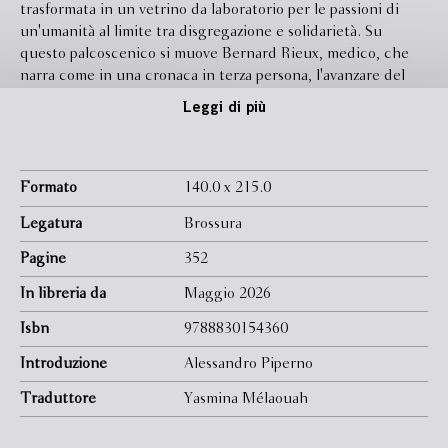
trasformata in un vetrino da laboratorio per le passioni di
un'umanità al limite tra disgregazione e solidarietà. Su
questo palcoscenico si muove Bernard Rieux, medico, che
narra come in una cronaca in terza persona, l'avanzare del
morbo, alimentato dall'indifferenza, dal panico, dallo spirito
Leggi di più
burocratico e dal più gretto egoismo. Gli abitanti della città
reagiscono ognuno a suo modo: c'è chi non rinuncia ai
piaceri della quotidianità, chi si barrica in casa, chi si prodiga
in cure; chi trova rifugio nella fede religiosa, chi, incapace di
Formato
140.0 x 215.0
"essere felice da solo", nell'edonismo o nel semplice
Legatura
Brossura
sentimento del dovere. Pubblicato nel 1947,
La peste
è
un'opera capitale nella produzione di Camus, un romanzo di
Pagine
352
cronaca corale che sfiora e supera la confessione.
In libreria da
Maggio 2026
Isbn
9788830154360
Introduzione
Alessandro Piperno
Traduttore
Yasmina Mélaouah