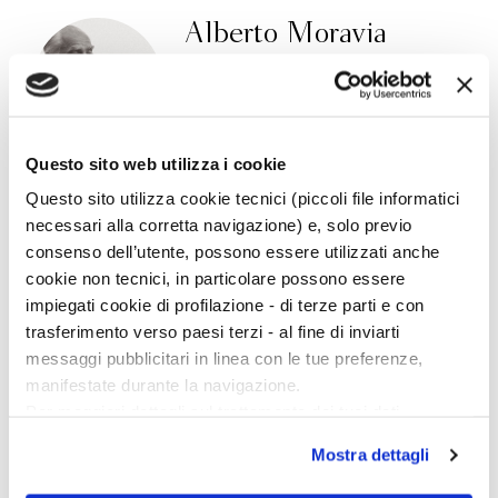
Alberto Moravia
Questo sito web utilizza i cookie
Alberto Pincherle Moravia (Roma, 1907 – 1990), è
Questo sito utilizza cookie tecnici (piccoli file informatici
stato scrittore, giornalista, saggista, reporter di
necessari alla corretta navigazione) e, solo previo
viaggio e drammaturgo. È uno dei più importanti
consenso dell’utente, possono essere utilizzati anche
romanzieri italiani del XX secolo. Collaborò con
cookie non tecnici, in particolare possono essere
giornali come
La stampa
,
Corriere della sera
e
impiegati cookie di profilazione - di terze parti e con
L’Espresso
. Tra i suoi libri più noti e tradotti in
trasferimento verso paesi terzi - al fine di inviarti
tutto il mondo
Gli indifferenti
,
La ciociara
,
La
messaggi pubblicitari in linea con le tue preferenze,
romana
,
Racconti romani
e
La noia
. Nel 1952 venne
manifestate durante la navigazione.
insignito del premio Strega per
I racconti
, messi
Per maggiori dettagli sul trattamento dei tuoi dati
all’Indice. Dai suoi romanzi sono stati tratti
personali durante la navigazione, e per modificare le tue
Mostra dettagli
scelte privacy sui cookie, ti invitiamo a prendere visione
numerosi film, tra i quali
La ciociara
di Vittorio De
dell’
informativa cookie
.
Sica,
Il disprezzo
di Jean-Luc Godard e
Il