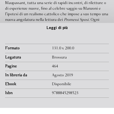
Maupassant, tutta una serie di rapidi incontri, di riletture o
di esperienze nuove, fino al celebre saggio su Manzoni e
l’ipotesi di un realismo cattolico che impose a suo tempo una
nuova angolatura nella lettura dei
Promessi Sposi
. Ogni
lettura o rilettura chiarisce anche gli aspetti più oscuri del
Leggi di più
testo, facendone risaltare con chiarezza nuovi aspetti e volti
inediti, con l’intento sotteso di riaffermare la centralità
dell’uomo, mettendo in guardia dai pericoli insiti in qualsiasi
pensiero totalizzante, sia esso di carattere religioso, politico
Formato
131.0 x 200.0
etico o scientifico. Nelle parole stesse dell’autore
L’uomo
Legatura
Brossura
come fine
“è una difesa dell’umanesimo in un momento in
cui l’antiumanesimo è in voga. Ora, la letteratura è per sua
Pagine
464
natura umanistica. Ogni difesa dell’umanesimo è dunque
In libreria da
Agosto 2019
una difesa della letteratura.”
Ebook
Disponibile
Isbn
9788845298523