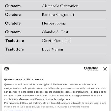
Curatore
Giampaolo Canzonieri
Curatore
Barbara Sanguineti
Curatore
Norbert Spina
Curatore
Claudio A. Testi
Traduttore
Cinzia Pieruccini
Traduttore
Luca Manini
J. R. R. Tolkien
Questo sito web utilizza i cookie
Questo sito utilizza cookie tecnici (piccoli file informatici necessari alla corretta
navigazione) e, solo previo consenso dell’utente, possono essere utilizzati anche cookie
non tecnici, in particolare possono essere impiegati cookie di profilazione - di terze parti
e con trasferimento verso paesi terzi - al fine di inviarti messaggi pubblicitari in linea
con le tue preferenze, manifestate durante la navigazione.
Per maggiori dettagli sul trattamento dei tuoi dati personali durante la navigazione, e per
modificare le tue scelte privacy sui cookie, ti invitiamo a prendere visione
dell’
informativa cookie
.