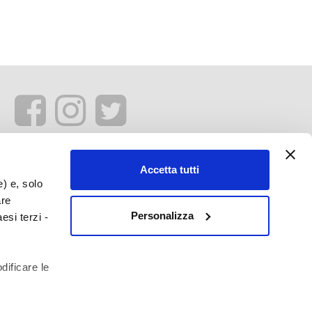
Accetta tutti
e) e, solo
are
Personalizza
esi terzi -
dificare le