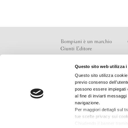
Bompiani è un marchio
Giunti Editore
Questo sito web utilizza i
Sede operativa
Questo sito utilizza cookie 
Via Bolognese 165,
previo consenso dell’utente
50139 Firenze
possono essere impiegati co
al fine di inviarti messaggi
Sede legale
navigazione.
Via G.B.Pirelli 30,
Per maggiori dettagli sul t
20124 Milano
tue scelte privacy sui cooki
Chiudendo il banner tramit