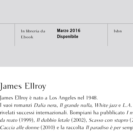
In libreria da
Marzo 2016
Isbn
Ebook
Disponibile
James Ellroy
James Ellroy è nato a Los Angeles nel 1948.
I suoi romanzi
Dalia ner
a,
Il grande nulla
,
White jazz
e
L.A. 
rivelati successi internazionali. Bompiani ha pubblicato
I m
da reato
(1999),
Il dubbio letale
(2002),
S
casso con stupro
(
Caccia alle donne
(2010) e la raccolta
Il paradiso è per sem