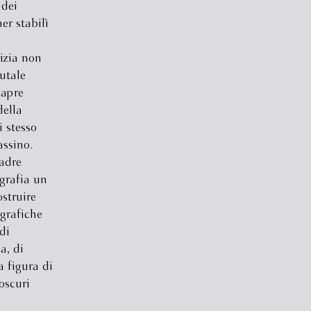
 dei
ner stabilì
izia non
rutale
iapre
della
i stesso
assino.
adre
ografia un
struire
grafiche
di
a, di
la figura di
oscuri