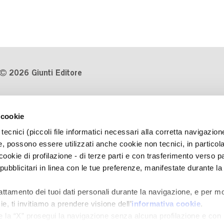
2026 Giunti Editore
P.Iva 03314600481
 cookie
Codice fiscale 8009810484
tecnici (piccoli file informatici necessari alla corretta navigazion
Numero d'iscrizione al Registro
, possono essere utilizzati anche cookie non tecnici, in particol
Imprese di Milano REA 1327444
okie di profilazione - di terze parti e con trasferimento verso pa
 pubblicitari in linea con le tue preferenze, manifestate durante la
Informativa sulla privacy
Cookie Policy
rattamento dei tuoi dati personali durante la navigazione, e per mo
Contatti
e, ti invitiamo a prendere visione dell’
informativa cookie
.
Regolamenti e concorsi
e la “X” prosegui la navigazione senza alcuna profilazione e con