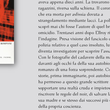
aveva appena dieci anni. La trovarono
ragazzini, riversa sulla schiena. Il coro
che era morta per asfissia dovuta a
strangolamento mediante lacci. La pol
scoprì mai chi fosse l'autore di quel b
omicidio. Trentasei anni dopo Ellroy r
l'indagine. Presa visione del fascicolo 
polizia relativo a quel caso insoluto, lu
diventa investigatore per scoprire l'ass
Con le fotografie del cadavere della m
davanti agli occhi fa della sua autobi
romanzo di una forza sorprendente. Co
storie, prima immaginarie, poi autobio
ha permesso a questo grande scrittore 
sopportare una realtà cruda e impietos
riscrivere le regole del noir, di salvare 
sua madre e se stesso dai successi più 
della propria coscienza.