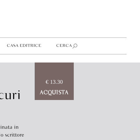
CASA EDITRICE
CERCA
€ 13.30
curi
ACQUISTA
inata in
 scrittore