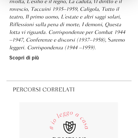
rivolta
,
L’esilio e il regno
,
La caduta
, I
l diritto e il
rovescio
,
Taccuini 1935–1959
,
Caligola
,
Tutto il
teatro
,
Il primo uomo
,
L’estate e altri saggi solari
,
Riflessioni sulla pena di morte
,
I demoni
,
Questa
lotta vi riguarda. Corrispondenze per Combat 1944
–1947
,
Conferenze e discorsi (1937–1958)
, S
aremo
leggeri. Corrispondenza (1944 –1959)
.
Scopri di più
PERCORSI CORRELATI