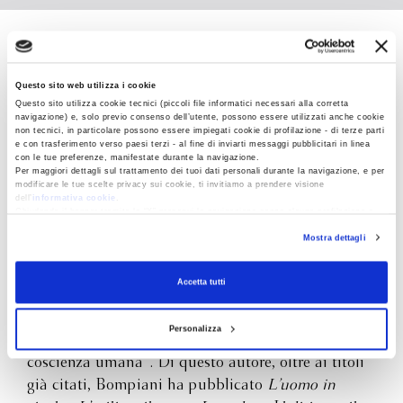
Albert Camus
Questo sito web utilizza i cookie
Questo sito utilizza cookie tecnici (piccoli file informatici necessari alla corretta
navigazione) e, solo previo consenso dell’utente, possono essere utilizzati anche cookie
non tecnici, in particolare possono essere impiegati cookie di profilazione - di terze parti
e con trasferimento verso paesi terzi - al fine di inviarti messaggi pubblicitari in linea
con le tue preferenze, manifestate durante la navigazione.
Per maggiori dettagli sul trattamento dei tuoi dati personali durante la navigazione, e per
Albert Camus (1913 –1960) nacque in Algeria,
modificare le tue scelte privacy sui cookie, ti invitiamo a prendere visione
dell’
informativa cookie
.
dove studiò e cominciò a lavorare come attore e
Chiudendo il banner tramite la “X” prosegui la navigazione senza alcuna profilazione e
con installazione dei soli cookie tecnici. Selezionando “Accetta tutti” presti il tuo
giornalista. Affermatosi nel 1942 con il romanzo
Mostra dettagli
consenso alla profilazione che potrai revocare in ogni momento
Revoca
Lo straniero
e con il saggio
Il mito di Sisifo
,
raggiunse un vasto riconoscimento di pubblico con
Accetta tutti
La peste
(1947). Nel 1957 ricevette il premio Nobel
per la letteratura per aver saputo esprimere come
Personalizza
scrittore “i problemi che oggi si impongono alla
coscienza umana”. Di questo autore, oltre ai titoli
già citati, Bompiani ha pubblicato
L’uomo in