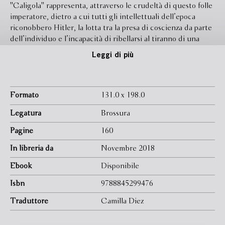
''Caligola'' rappresenta, attraverso le crudeltà di questo folle
imperatore, dietro a cui tutti gli intellettuali dell’epoca
riconobbero Hitler, la lotta tra la presa di coscienza da parte
dell’individuo e l’incapacità di ribellarsi al tiranno di una
classe politica e intellettuale che ha perso la propria identità
Leggi di più
culturale. Camus dedicò alla stesura di quest’opera teatrale
quasi vent’anni, rielaborandola diverse volte, tanto che le tre
stesure definitive presentano differenze significative l’una
dall’altra. Quella qui presentata, l’ultima, del 1958, mette in
Formato
131.0 x 198.0
scena la follia di Caligola e la tirannia feroce che ne
Legatura
Brossura
consegue, alimentate dal dolore per la morte di Drusilla, sua
sorella e amante. L’imperatore, incapace di accettare la
Pagine
160
dolorosa realtà, decide di sfogare il proprio patimento in una
In libreria da
Novembre 2018
violenza disumana, ma il suo delirio di onnipotenza e la sua
forza distruttiva lo porteranno ad annientare anche se
Ebook
Disponibile
stesso.
Isbn
9788845299476
Traduttore
Camilla Diez