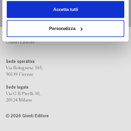
dell’
informativa cookie
.
Chiudendo il banner tramite la “X” prosegui la
Accetta tutti
navigazione senza alcuna profilazione e con installazione
dei soli cookie tecnici. Selezionando “Accetta tutti” presti
il tuo consenso alla profilazione che potrai revocare in
Personalizza
ogni momento
Revoca
Bompiani è un marchio
Giunti Editore
Sede operativa
Via Bolognese 165,
50139 Firenze
Sede legale
Via G.B.Pirelli 30,
20124 Milano
2026 Giunti Editore