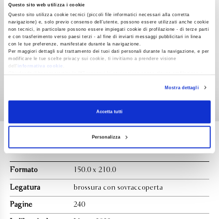
Acquista qui
Questo sito web utilizza i cookie
Questo sito utilizza cookie tecnici (piccoli file informatici necessari alla corretta
navigazione) e, solo previo consenso dell’utente, possono essere utilizzati anche cookie
non tecnici, in particolare possono essere impiegati cookie di profilazione - di terze parti
e con trasferimento verso paesi terzi - al fine di inviarti messaggi pubblicitari in linea
con le tue preferenze, manifestate durante la navigazione.
Per maggiori dettagli sul trattamento dei tuoi dati personali durante la navigazione, e per
modificare le tue scelte privacy sui cookie, ti invitiamo a prendere visione
Blackout e tempeste scuotono gli Stati Uniti in un futuro
dell’
informativa cookie
.
Chiudendo il banner tramite la “X” prosegui la navigazione senza alcuna profilazione e
molto vicino e molto possibile. Il quartiere di First Street a
con installazione dei soli cookie tecnici. Selezionando “Accetta tutti” presti il tuo
Charlottesville è preso d’assedio da una banda di
Mostra dettagli
consenso alla profilazione che potrai revocare in ogni momento
Revoca
suprematisti bianchi. Le case si svuotano, e una piccola
comunità di famiglie e amici più qualche estraneo fugge
Accetta tutti
dalla città su un bus abbandonato per trovare rifugio a
Monticello, la residenza di Thomas Jefferson: il terzo
Leggi di più
Personalizza
presidente degli Stati Uniti, considerato uno dei padri della
nazione, autore della Dichiarazione d’indipendenza, pur
imbevuto di idee illuministe e progressiste non prese mai
Formato
150.0 x 210.0
posizione contro lo schiavismo, ebbe schiavi nella sua tenuta
e da una di loro, Sally Hemings, sorellastra della moglie,
Legatura
brossura con sovraccoperta
ebbe dei figli. Da’Naisha Love, la giovane che prende in
Pagine
240
qualche modo la guida del manipolo di fuggiaschi, è una
discendente di Sally, e dunque di Jefferson. Ed è come se in