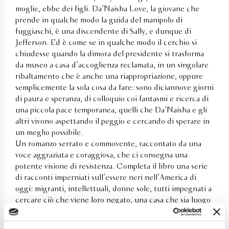
moglie, ebbe dei figli. Da’Naisha Love, la giovane che
prende in qualche modo la guida del manipolo di
fuggiaschi, è una discendente di Sally, e dunque di
Jefferson. Ed è come se in qualche modo il cerchio si
chiudesse quando la dimora del presidente si trasforma
da museo a casa d’accoglienza reclamata, in un singolare
ribaltamento che è anche una riappropriazione, oppure
semplicemente la sola cosa da fare: sono diciannove giorni
di paura e speranza, di colloquio coi fantasmi e ricerca di
una piccola pace temporanea, quelli che Da’Naisha e gli
altri vivono aspettando il peggio e cercando di sperare in
un meglio possibile.
Un romanzo serrato e commovente, raccontato da una
voce aggraziata e coraggiosa, che ci consegna una
potente visione di resistenza. Completa il libro una serie
di racconti imperniati sull’essere neri nell’America di
oggi: migranti, intellettuali, donne sole, tutti impegnati a
cercare ciò che viene loro negato, una casa che sia luogo
fisico e luogo dell’anima.