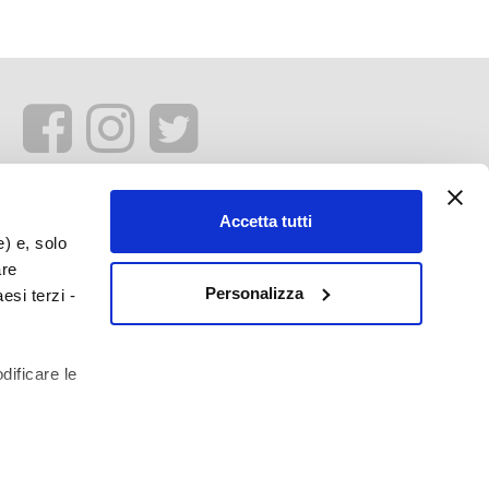
Accetta tutti
e) e, solo
are
Personalizza
esi terzi -
dificare le
profilazione