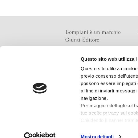
Bompiani è un marchio
Giunti Editore
Questo sito web utilizza i
Sede operativa
Questo sito utilizza cookie 
Via Bolognese 165,
previo consenso dell’utente
50139 Firenze
possono essere impiegati co
al fine di inviarti messaggi
Sede legale
navigazione.
Via G.B.Pirelli 30,
Per maggiori dettagli sul t
20124 Milano
tue scelte privacy sui cooki
Chiudendo il banner tramit
installazione dei soli cooki
che potrai revocare in og
Mostra dettagli