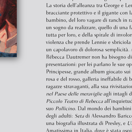
La storia dell’alleanza tra George e Len
bracciante protettivo e il gigante con 
bambino, del loro vagare di ranch in 
un sogno da realizzare, quello di una f
tutta per loro, e della spirale di involo
violenza che prende Lennie e sbriciola 
un capolavoro di dolorosa semplicità.
Rébecca Dautremer non ha bisogno di
presentazioni: per lei parlano le sue op
Principesse, grande album giocato sui 
rosa e del rosso, galleria ineffabile di
ragazze stravaganti, alla sua rivisitazi
nel Paese delle meraviglie
agli intagli d
Piccolo Teatro di Rebecca
all’inquietu
suo
Pollicino
. Dal mondo dei bambini 
degli adulti:
Seta
di Alessandro Baricc
una biografia illustrata di Presley, e
Un
Amatissima in Italia, dove è stata ospi