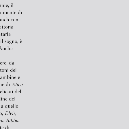
nie, il
la mente di
ranch con
attoria
ntaria
il sogno, è
 Anche
ere, da
toni del
 bambine e
one di
Alice
elicati del
dine del
a quello
o,
Elvis
,
a Bibbia
.
te di