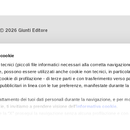
2026 Giunti Editore
P.Iva 03314600481
 cookie
Codice fiscale 8009810484
tecnici (piccoli file informatici necessari alla corretta navigazion
Numero d'iscrizione al Registro
, possono essere utilizzati anche cookie non tecnici, in particol
Imprese di Milano REA 1327444
okie di profilazione - di terze parti e con trasferimento verso pa
 pubblicitari in linea con le tue preferenze, manifestate durante la
Informativa sulla privacy
Cookie Policy
rattamento dei tuoi dati personali durante la navigazione, e per mo
Contatti
e, ti invitiamo a prendere visione dell’
informativa cookie
.
Regolamenti e concorsi
e la “X” prosegui la navigazione senza alcuna profilazione e con
e tecnici. Selezionando “Accetta tutti” presti il tuo consenso alla 
ni momento
Revoca