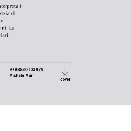
terpreta il
izia di
ne
ini. La
Mari.
9788830103979
e
Michele Mari
cover