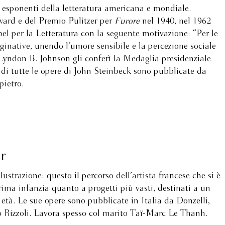
esponenti della letteratura americana e mondiale.
ard e del Premio Pulitzer per
Furore
nel 1940, nel 1962
el per la Letteratura con la seguente motivazione: “Per le
aginative, unendo l’umore sensibile e la percezione sociale
 Lyndon B. Johnson gli conferì la Medaglia presidenziale
i di tutte le opere di John Steinbeck sono pubblicate da
ietro.
r
illustrazione: questo il percorso dell’artista francese che si è
rima infanzia quanto a progetti più vasti, destinati a un
età. Le sue opere sono pubblicate in Italia da Donzelli,
tto Rizzoli. Lavora spesso col marito Taï-Marc Le Thanh.