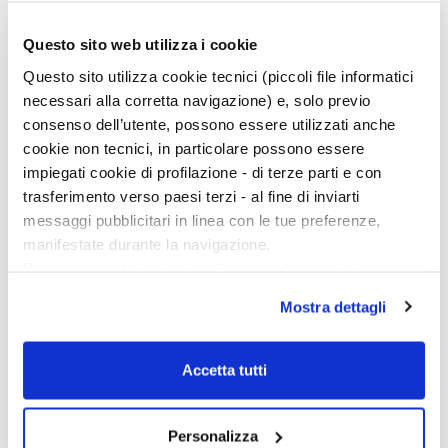
È autrice anche di
Un pinguino a Trieste
(Bompiani, 2021), vincitore del Premio Castello di
Questo sito web utilizza i cookie
Sanguinetto, e di
Viaggia verso
(Bompiani, 2018)
Questo sito utilizza cookie tecnici (piccoli file informatici
con cui ha vinto ex-aequo la prima edizione del
necessari alla corretta navigazione) e, solo previo
premio “Pierluigi Cappello”, il Premio Letterario
consenso dell’utente, possono essere utilizzati anche
“Lido di Camaiore” e il Premio Cento Letteratura
cookie non tecnici, in particolare possono essere
per Ragazzi - Poesia. Il suo sito è
impiegati cookie di profilazione - di terze parti e con
www.parolematte.it
trasferimento verso paesi terzi - al fine di inviarti
Scopri di più
messaggi pubblicitari in linea con le tue preferenze,
manifestate durante la navigazione.
Per maggiori dettagli sul trattamento dei tuoi dati
personali durante la navigazione, e per modificare le tue
Mostra dettagli
scelte privacy sui cookie, ti invitiamo a prendere visione
ARTICOLI CORRELATI
dell’
informativa cookie
.
Chiudendo il banner tramite la “X” prosegui la
Accetta tutti
navigazione senza alcuna profilazione e con installazione
dei soli cookie tecnici. Selezionando “Accetta tutti” presti
il tuo consenso alla profilazione che potrai revocare in
Personalizza