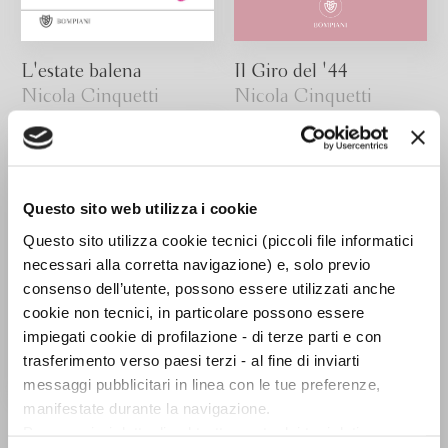
L'estate balena
Il Giro del '44
Nicola Cinquetti
Nicola Cinquetti
Questo sito web utilizza i cookie
Questo sito utilizza cookie tecnici (piccoli file informatici
necessari alla corretta navigazione) e, solo previo
consenso dell’utente, possono essere utilizzati anche
cookie non tecnici, in particolare possono essere
impiegati cookie di profilazione - di terze parti e con
trasferimento verso paesi terzi - al fine di inviarti
messaggi pubblicitari in linea con le tue preferenze,
manifestate durante la navigazione.
Ultimo venne il verme
Per maggiori dettagli sul trattamento dei tuoi dati
Nicola Cinquetti