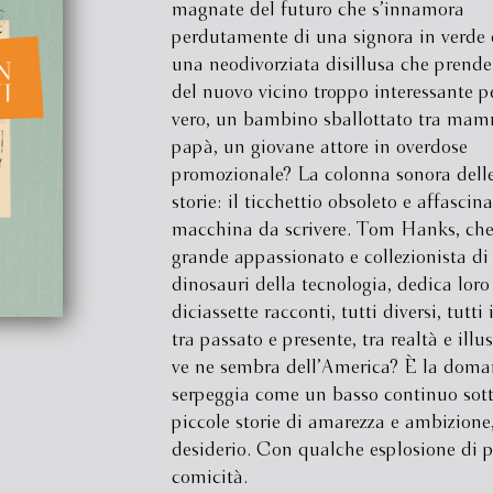
magnate del futuro che s’innamora
perdutamente di una signora in verde 
una neodivorziata disillusa che prende
del nuovo vicino troppo interessante pe
vero, un bambino sballottato tra ma
papà, un giovane attore in overdose
promozionale? La colonna sonora delle
storie: il ticchettio obsoleto e affascin
macchina da scrivere. Tom Hanks, che
grande appassionato e collezionista di
dinosauri della tecnologia, dedica loro
diciassette racconti, tutti diversi, tutti 
tra passato e presente, tra realtà e ill
ve ne sembra dell’America? È la dom
serpeggia come un basso continuo sot
piccole storie di amarezza e ambizione,
desiderio. Con qualche esplosione di 
comicità.