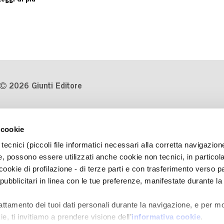
Leggi di più
2026 Giunti Editore
P.Iva 03314600481
 cookie
Codice fiscale 8009810484
tecnici (piccoli file informatici necessari alla corretta navigazion
Numero d'iscrizione al Registro
, possono essere utilizzati anche cookie non tecnici, in particol
Imprese di Milano REA 1327444
okie di profilazione - di terze parti e con trasferimento verso pa
 pubblicitari in linea con le tue preferenze, manifestate durante la
Informativa sulla privacy
Cookie Policy
rattamento dei tuoi dati personali durante la navigazione, e per mo
Contatti
e, ti invitiamo a prendere visione dell’
informativa cookie
.