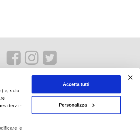
Accetta tutti
e) e, solo
are
Personalizza
esi terzi -
dificare le