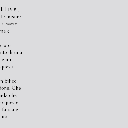
del 1939,
 le misure
r essere
mma e
 loro
ante di una
 è un
 questi
in bilico
usione. Che
anda che
to queste
 fatica e
pura