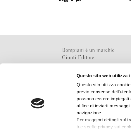
Leggi di più
Bompiani è un marchio
Giunti Editore
Questo sito web utilizza i
Sede operativa
Questo sito utilizza cookie 
Via Bolognese 165,
previo consenso dell’utente
50139 Firenze
possono essere impiegati co
al fine di inviarti messaggi
Sede legale
navigazione.
Via G.B.Pirelli 30,
Per maggiori dettagli sul t
20124 Milano
tue scelte privacy sui cooki