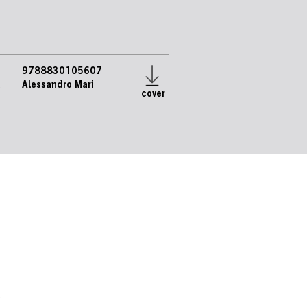
9788830105607
e
Alessandro Mari
cover
.