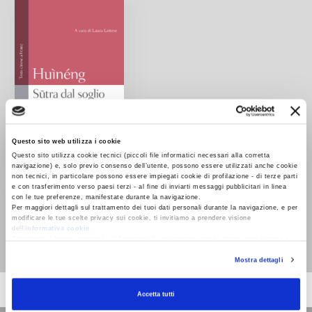
Questo sito web utilizza i cookie
Questo sito utilizza cookie tecnici (piccoli file informatici necessari alla corretta
navigazione) e, solo previo consenso dell’utente, possono essere utilizzati anche cookie
non tecnici, in particolare possono essere impiegati cookie di profilazione - di terze parti
e con trasferimento verso paesi terzi - al fine di inviarti messaggi pubblicitari in linea
con le tue preferenze, manifestate durante la navigazione.
Sūtra dal soglio del
Per maggiori dettagli sul trattamento dei tuoi dati personali durante la navigazione, e per
sesto patriarca
modificare le tue scelte privacy sui cookie, ti invitiamo a prendere visione
dell’
informativa cookie
.
Huìnéng
Chiudendo il banner tramite la “X” prosegui la navigazione senza alcuna profilazione e
con installazione dei soli cookie tecnici. Selezionando “Accetta tutti” presti il tuo
Mostra dettagli
consenso alla profilazione che potrai revocare in ogni momento
Revoca
Accetta tutti