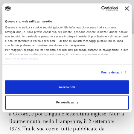
Illustratore
J. R. R. Tolkien
Traduttore
Francesca Bandel Dragone
Questo sito web utilizza i cookie
Questo sito utilizza cookie tecnici (piccoli file informatici necessari alla corretta
navigazione) e, solo previo consenso dell’utente, possono essere utilizzati anche cookie
non tecnici, in particolare possono essere impiegati cookie di profilazione - di terze parti
e con trasferimento verso paesi terzi - al fine di inviarti messaggi pubblicitari in linea
con le tue preferenze, manifestate durante la navigazione.
J. R. R. Tolkien
Per maggiori dettagli sul trattamento dei tuoi dati personali durante la navigazione, e per
modificare le tue scelte privacy sui cookie, ti invitiamo a prendere visione
dell’
informativa cookie
.
Chiudendo il banner tramite la “X” prosegui la navigazione senza alcuna profilazione e
con installazione dei soli cookie tecnici. Selezionando “Accetta tutti” presti il tuo
Mostra dettagli
consenso alla profilazione che potrai revocare in ogni momento
Revoca
Accetta tutti
John Ronald Reuel Tolkien nacque il 3 gennaio
1892 a Bloemfontein, in Sudafrica, da genitori
Personalizza
inglesi. Insegnò Lingua e letteratura anglosassone
a Oxford, e poi Lingua e letteratura inglese. Morì a
Bournemouth, nello Hampshire, il 2 settembre
1973. Tra le sue opere, tutte pubblicate da