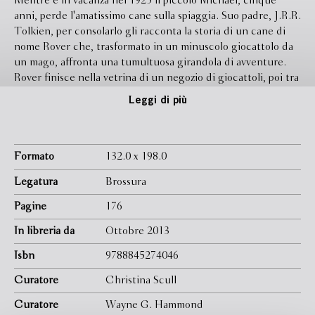
Mentre è in vacanza nel 1925 il piccolo Michael, cinque
anni, perde l'amatissimo cane sulla spiaggia. Suo padre, J.R.R.
Tolkien, per consolarlo gli racconta la storia di un cane di
nome Rover che, trasformato in un minuscolo giocattolo da
un mago, affronta una tumultuosa girandola di avventure.
Rover finisce nella vetrina di un negozio di giocattoli, poi tra
le mani di un bambino che lo smarrisce. Cominciano così le
Leggi di più
mirabolanti peripezie di Roverandom, come viene
ribattezzato, che lo portano a viaggiare a dorso di gabbiano
fino alla luna, dove impara a volare, e poi in un palazzo
sottomarino abitato da fate, gnomi e sirene. Solo allora
Formato
132.0 x 198.0
l'incantesimo potrà essere rotto, solo allora Roverandom
Legatura
Brossura
potrà realizzare il suo desiderio più grande: tornare a casa
come un cane normale.
Pagine
176
Fantastica, divertente incarnazione dei nostri sogni a cui
In libreria da
Ottobre 2013
una prodigiosa capacità d'invenzione e una straordinaria
vena poetica danno meraviglioso spessore, ''Roverandom''
Isbn
9788845274046
entra a pieno diritto nell'affollatissimo mondo di Tolkien, un
mondo magico amato da milioni di persone.
Curatore
Christina Scull
Titolo originale: ''Roverandom'' (1998).
Curatore
Wayne G. Hammond