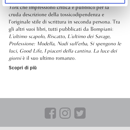
letteratura americana con
Le mille luci di New
York
che impressionò critica e pubblico per la
cruda descrizione della tossicodipendenza e
l’originale stile di scrittura in seconda persona. Tra
gli altri suoi libri, tutti pubblicati da Bompiani:
L’ultimo scapolo
,
Riscatto
,
L’ultimo dei Savage
,
Professione: Modella
,
Nudi sull’erba
,
Si spengono le
luci
,
Good Life
,
I piaceri della cantina
.
La luce dei
giorni
è il suo ultimo romanzo.
Scopri di più