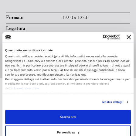
Formato
192.0 x 125.0
Legatura
Pagine
In libreria da
Febbraio 2000
Questo sito web utilizza i cookie
Questo sito utilizza cookie tecnici (piccoli file informatici necessari alla corretta
Isbn
9788845243684
navigazione) e, solo previo consenso dell’utente, possono essere utilizzati anche cookie
non tecnici, in particolare possono essere impiegati cookie di profilazione - di terze parti
e con trasferimento verso paesi terzi - al fine di inviarti messaggi pubblicitari in linea
con le tue preferenze, manifestate durante la navigazione.
Per maggiori dettagli sul trattamento dei tuoi dati personali durante la navigazione, e per
modificare le tue scelte privacy sui cookie, ti invitiamo a prendere visione
dell’
informativa cookie
.
Jay McInerney
Chiudendo il banner tramite la “X” prosegui la navigazione senza alcuna profilazione e
con installazione dei soli cookie tecnici. Selezionando “Accetta tutti” presti il tuo
Mostra dettagli
consenso alla profilazione che potrai revocare in ogni momento
Revoca
Nato a Hartford, Connecticut, nel 1955, vive a
Accetta tutti
New York. Allievo di Raymond Carver, si è imposto
giovanissimo come l’enfant prodige della
Personalizza