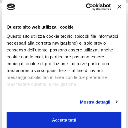
J. R. R. Tolkien
Questo sito web utilizza i cookie
Questo sito utilizza cookie tecnici (piccoli file informatici
necessari alla corretta navigazione) e, solo previo
consenso dell’utente, possono essere utilizzati anche
cookie non tecnici, in particolare possono essere
John Ronald Reuel Tolkien nacque il 3 gennaio
impiegati cookie di profilazione - di terze parti e con
1892 a Bloemfontein, in Sudafrica, da genitori
trasferimento verso paesi terzi - al fine di inviarti
inglesi. Insegnò Lingua e letteratura anglosassone
messaggi pubblicitari in linea con le tue preferenze,
a Oxford, e poi Lingua e letteratura inglese. Morì a
manifestate durante la navigazione.
Bournemouth, nello Hampshire, il 2 settembre
Per maggiori dettagli sul trattamento dei tuoi dati
1973. Tra le sue opere, tutte pubblicate da
personali durante la navigazione, e per modificare le tue
Bompiani, ricordiamo I
l Signore degli Anelli
,
Lo
Mostra dettagli
scelte privacy sui cookie, ti invitiamo a prendere visione
Hobbit
e
I figli di Húrin
. Sempre per Bompiani è in
dell’
informativa cookie
.
corso di pubblicazione il ciclo di volumi
La storia
Chiudendo il banner tramite la “X” prosegui la
Accetta tutti
della Terra di Mezzo
, curato da Christopher
navigazione senza alcuna profilazione e con installazione