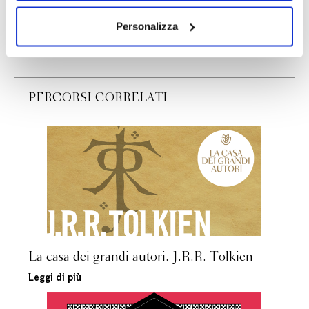
Tolkien.
dei soli cookie tecnici. Selezionando “Accetta tutti” presti
il tuo consenso alla profilazione che potrai revocare in
Personalizza
Scopri di più
ogni momento
Revoca
PERCORSI CORRELATI
La casa dei grandi autori. J.R.R. Tolkien
Leggi di più