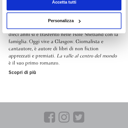
Chiudendo il banner tramite la “X” prosegui la
Accetta tutti
navigazione senza alcuna profilazione e con installazione
Malachy Tallack
dei soli cookie tecnici. Selezionando “Accetta tutti” presti
il tuo consenso alla profilazione che potrai revocare in
Personalizza
ogni momento
Revoca
Malachy Tallack è nato in Inghilterra nel 1980 e a
dieci anni si è trasferito nelle Isole Shetland con la
famiglia. Oggi vive a Glasgow. Giornalista e
cantautore, è autore di libri di non fiction
apprezzati e premiati.
La valle al centro del mondo
è il suo primo romanzo.
Scopri di più