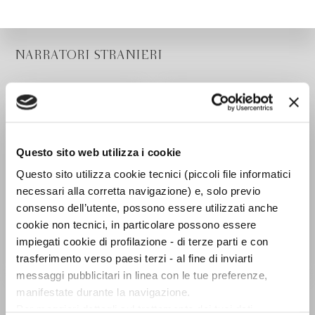
NARRATORI STRANIERI
Questo sito web utilizza i cookie
Questo sito utilizza cookie tecnici (piccoli file informatici
necessari alla corretta navigazione) e, solo previo
consenso dell’utente, possono essere utilizzati anche
cookie non tecnici, in particolare possono essere
impiegati cookie di profilazione - di terze parti e con
trasferimento verso paesi terzi - al fine di inviarti
messaggi pubblicitari in linea con le tue preferenze,
Quel bellissimo valzer
La valle al centro del
manifestate durante la navigazione.
atlantico
mondo
Per maggiori dettagli sul trattamento dei tuoi dati