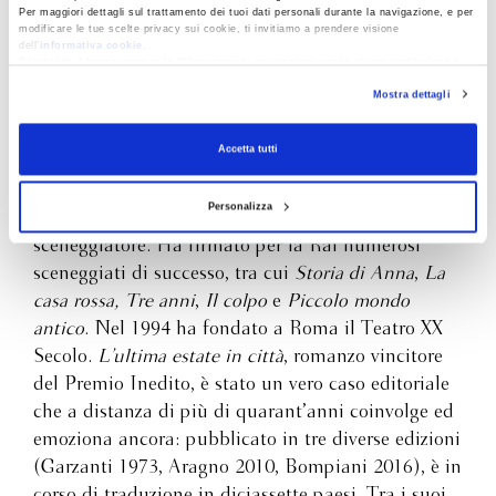
Per maggiori dettagli sul trattamento dei tuoi dati personali durante la navigazione, e per
Gianfranco
modificare le tue scelte privacy sui cookie, ti invitiamo a prendere visione
dell’
informativa cookie
.
Calligarich
Chiudendo il banner tramite la “X” prosegui la navigazione senza alcuna profilazione e
con installazione dei soli cookie tecnici. Selezionando “Accetta tutti” presti il tuo
Mostra dettagli
consenso alla profilazione che potrai revocare in ogni momento
Revoca
Gianfranco Calligarich (1939-2024), nato ad
Accetta tutti
Asmara da una famiglia cosmopolita di origine
triestina, è cresciuto a Milano per poi trasferirsi a
Personalizza
Roma, dove ha lavorato come giornalista e
sceneggiatore. Ha firmato per la Rai numerosi
sceneggiati di successo, tra cui
Storia di Anna
,
La
casa rossa,
Tre anni
,
Il colpo
e
Piccolo mondo
antico
. Nel 1994 ha fondato a Roma il Teatro XX
Secolo.
L’ultima estate in città
, romanzo vincitore
del Premio Inedito, è stato un vero caso editoriale
che a distanza di più di quarant’anni coinvolge ed
emoziona ancora: pubblicato in tre diverse edizioni
(Garzanti 1973, Aragno 2010, Bompiani 2016), è in
corso di traduzione in diciassette paesi. Tra i suoi