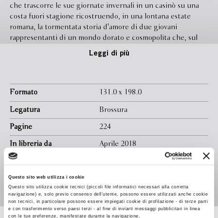
che trascorre le sue giornate invernali in un casinò su una
costa fuori stagione ricostruendo, in una lontana estate
romana, la tormentata storia d'amore di due giovani
rappresentanti di un mondo dorato e cosmopolita che, sul
finire degli anni sessanta, avevano trovato nella Capitale
Leggi di più
un'ultima, accogliente spiaggia per le loro esistenze al limite.
Esponente di una grande dinastia industriale lui e bellissima
ereditiera lei oppressa da un pesante segreto familiare, i due
scivolano in un precipitoso matrimonio cercando reciproca
Formato
131.0 x 198.0
salvezza ma solo per perdersi e inseguirsi in un gioco
Legatura
Brossura
estenuante e disperato fino all'imprevedibile epilogo. Sullo
sfondo di una Roma indimenticabile, febbricitanti capitali
Pagine
224
europee e le sponde di un lago notturno, i due danno vita a
In libreria da
Aprile 2018
un disincantato racconto di desiderio e perdita di due belli e
dannati in fuga dal loro mondo agiato, vittime degli oscuri
Ebook
Disponibile
abissi del cuore umano.
Questo sito web utilizza i cookie
Isbn
9788845294174
Questo sito utilizza cookie tecnici (piccoli file informatici necessari alla corretta
navigazione) e, solo previo consenso dell’utente, possono essere utilizzati anche cookie
non tecnici, in particolare possono essere impiegati cookie di profilazione - di terze parti
e con trasferimento verso paesi terzi - al fine di inviarti messaggi pubblicitari in linea
con le tue preferenze, manifestate durante la navigazione.