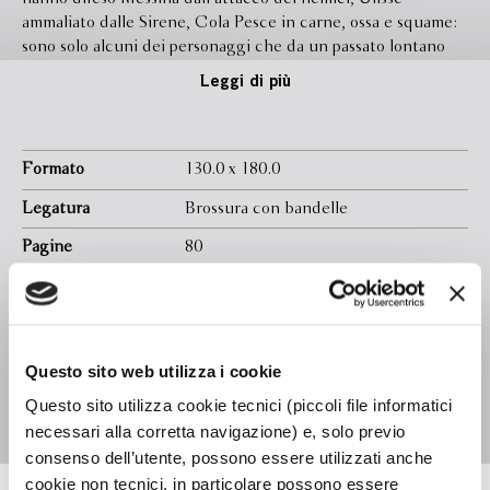
ammaliato dalle Sirene, Cola Pesce in carne, ossa e squame:
sono solo alcuni dei personaggi che da un passato lontano
arrivano fino a noi, echi di racconti forse già sentiti, da
Leggi di più
custodire e raccontare ancora e ancora, perché non
vengano dimenticati. L’omaggio di Nadia Terranova alla sua
città, Messina, e al suo mare.
Formato
130.0 x 180.0
Legatura
Brossura con bandelle
Pagine
80
In libreria da
Settembre 2023
Ebook
Disponibile
Isbn
9788830108028
Questo sito web utilizza i cookie
Illustratore
Vanna Vinci
Questo sito utilizza cookie tecnici (piccoli file informatici
necessari alla corretta navigazione) e, solo previo
consenso dell’utente, possono essere utilizzati anche
cookie non tecnici, in particolare possono essere