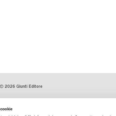
2026 Giunti Editore
P.Iva 03314600481
 cookie
Codice fiscale 8009810484