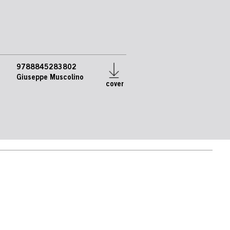
9788845283802
Giuseppe Muscolino
cover