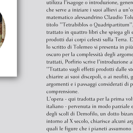
utilizza l'isagoge o introduzione, genere
che serve a iniziare i suoi allievi a un'
matematico alessandrino Claudio Tol
titolo ''Tetrabiblos o Quadripartitum''
trattato in quattro libri che spiega gli e
prodotti dai corpi celesti sulla Terra. 
lo scritto di Tolemeo si presenta in pi
oscuro per la complessità degli argome
trattati, Porfirio scrive l'introduzione a
''Trattato sugli effetti prodotti dalle st
chiarire ai suoi discepoli, o ai neofiti, g
argomenti e i passaggi considerati di pi
comprensione.
L'opera - qui tradotta per la prima vol
italiano - pervenuta in modo parziale 
degli scolî di Demofilo, un dotto bizan
intorno al X secolo, chiarisce alcuni a
quali le figure che i pianeti assumono 