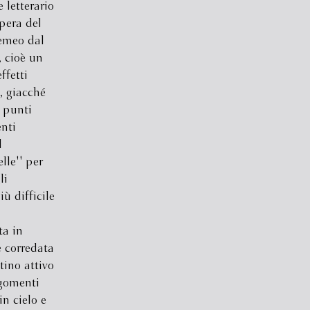
 letterario
opera del
emeo dal
, cioè un
ffetti
E, giacché
ù punti
nti
l
elle'' per
li
ù difficile
ta in
e corredata
tino attivo
rgomenti
in cielo e