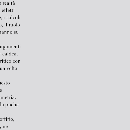
 realtà
 effetti
, i calcoli
 il ruolo
 hanno su
 argomenti
a caldea,
ritico con
ua volta
uesto
e
ometria.
olo poche
rfirio,
, ne