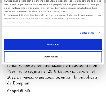
navigazione) e, solo previo consenso dell’utente, possono essere utilizzati anche cookie
non tecnici, in particolare possono essere impiegati cookie di profilazione - di terze parti
e con trasferimento verso paesi terzi - al fine di inviarti messaggi pubblicitari in linea
con le tue preferenze, manifestate durante la navigazione.
Natasha Pulley
Per maggiori dettagli sul trattamento dei tuoi dati personali durante la navigazione, e per
modificare le tue scelte privacy sui cookie, ti invitiamo a prendere visione
dell’
informativa cookie
.
Chiudendo il banner tramite la “X” prosegui la navigazione senza alcuna profilazione e
Natasha Pulley è nata nel 1988, ha studiato
con installazione dei soli cookie tecnici. Selezionando “Accetta tutti” presti il tuo
Mostra dettagli
consenso alla profilazione che potrai revocare in ogni momento
Revoca
letteratura inglese a Oxford e si è laureata in
scrittura creativa alla University of East Anglia.
Accetta tutti
Vive a Bath. Ha lavorato come libraia da
Waterstones e poi nella squadra editoriale di
Personalizza
Cambridge University Press. A questo suo primo
romanzo, bestseller internazionale tradotto in molti
Paesi, sono seguiti nel 2018
Le torri di vetro
e nel
2022
La memoria del samurai
, entrambi pubblicati
da Bompiani.
Scopri di più