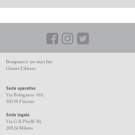
significante e nella sua molteplicità, grazie anche all'analisi
di film di Hitchcock e di Welles, di Lang e di Buf±uel, di
Ford e di Godard, di Kubrick e di Warhol, di Lynch e di
Stone. Attraverso un confronto con la riflessione di
Nietzsche e di Heidegger, di Merleau-Ponty e di Deleuze, di
Derrida, di Lyotard e di Ricoeur, il saggio cerca di
comprendere il cinema attraverso il pensiero e di allargare il
pensiero grazie ai concetti prodotti dall'immagine filmica.
Bompiani è un marchio
Giunti Editore
Sede operativa
Via Bolognese 165,
50139 Firenze
Sede legale
Via G.B.Pirelli 30,
20124 Milano