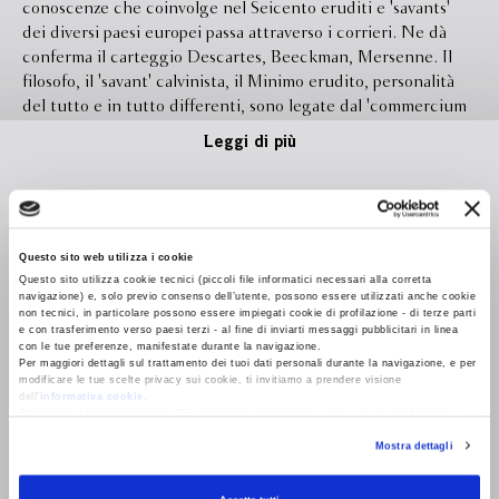
conoscenze che coinvolge nel Seicento eruditi e 'savants'
dei diversi paesi europei passa attraverso i corrieri. Ne dà
conferma il carteggio Descartes, Beeckman, Mersenne. Il
filosofo, il 'savant' calvinista, il Minimo erudito, personalità
del tutto e in tutto differenti, sono legate dal 'commercium
artium et scientiarum'. Il promotore dello scambio epistolare
Leggi di più
è l'infaticabile Marin Mersenne, il "curioso" che vuole
penetrare tutti i segreti della natura e "portare a perfezione
tutte le scienze". Le questioni di cui discutono il gentiluomo
del Poitou, il magister calvinista nederlandese e il monaco
Formato
160.0 x 220.0
parigino coprono grande parte delle scienze del tempo e
Questo sito web utilizza i cookie
Legatura
Cartonato con sovraccoperta
sono altrettante stimolanti provocazioni nelle prospettive
Questo sito utilizza cookie tecnici (piccoli file informatici necessari alla corretta
navigazione) e, solo previo consenso dell’utente, possono essere utilizzati anche cookie
che propongono e nelle nuove teorie che tratteggiano. Il
Pagine
1680
non tecnici, in particolare possono essere impiegati cookie di profilazione - di terze parti
loro carteggio costituisce un ampio corpus scientifico-
e con trasferimento verso paesi terzi - al fine di inviarti messaggi pubblicitari in linea
con le tue preferenze, manifestate durante la navigazione.
In libreria da
Novembre 2015
filosofico che si snoda attorno a nuclei unitari di ricerca
Per maggiori dettagli sul trattamento dei tuoi dati personali durante la navigazione, e per
quali, ad esempio, lo studio del Fenomeno dei pareli o Falsi
modificare le tue scelte privacy sui cookie, ti invitiamo a prendere visione
Ebook
Disponibile
dell’
informativa cookie
.
soli, i dibattiti sulle coniche e sulle maree, la discussione
Chiudendo il banner tramite la “X” prosegui la navigazione senza alcuna profilazione e
sulle "verità eterne". Amici sinceri, ma prudenti, nelle loro
Isbn
9788845280719
con installazione dei soli cookie tecnici. Selezionando “Accetta tutti” presti il tuo
Mostra dettagli
consenso alla profilazione che potrai revocare in ogni momento
Revoca
lettere svelano e nascondono, dissimulano persino. Mostrano
Curatore
Giulia Belgioioso
insomma le variate forme della strategia della comunicazione