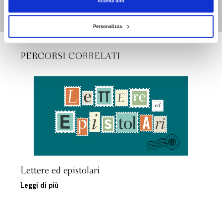
nel Seicento.
Accetta tutti
Curatore
Jean-Robert Armogathe
Personalizza
PERCORSI CORRELATI
Lettere ed epistolari
Leggi di più