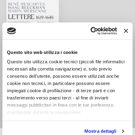
Questo sito web utilizza i cookie
Questo sito utilizza cookie tecnici (piccoli file informatici
necessari alla corretta navigazione) e, solo previo
consenso dell’utente, possono essere utilizzati anche
cookie non tecnici, in particolare possono essere
Lettere (1619-1648)
impiegati cookie di profilazione - di terze parti e con
René Descartes, Isaac
trasferimento verso paesi terzi - al fine di inviarti
Beeckman, Marin
messaggi pubblicitari in linea con le tue preferenze,
Mersenne
manifestate durante la navigazione.
Per maggiori dettagli sul trattamento dei tuoi dati
personali durante la navigazione, e per modificare le tue
Mostra dettagli
scelte privacy sui cookie, ti invitiamo a prendere visione