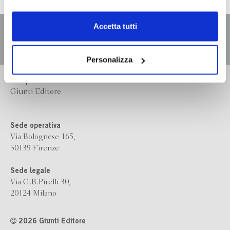
dell’
informativa cookie
.
Chiudendo il banner tramite la “X” prosegui la
Accetta tutti
navigazione senza alcuna profilazione e con installazione
dei soli cookie tecnici. Selezionando “Accetta tutti” presti
il tuo consenso alla profilazione che potrai revocare in
Personalizza
ogni momento
Revoca
Bompiani è un marchio
Giunti Editore
Sede operativa
Via Bolognese 165,
50139 Firenze
Sede legale
Via G.B.Pirelli 30,
20124 Milano
2026 Giunti Editore