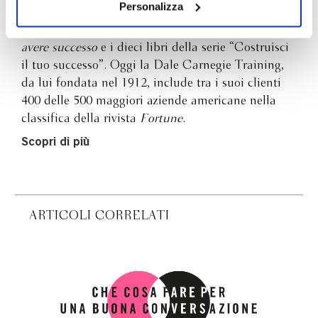
il tuo consenso alla profilazione che potrai revocare in
Personalizza
convincere gli altri
,
Come vincere lo stress e
ogni momento
Revoca
cominciare a vivere
,
Le cinque qualità essenziali per
avere successo
e i dieci libri della serie “Costruisci
il tuo successo”. Oggi la Dale Carnegie Training,
da lui fondata nel 1912, include tra i suoi clienti
400 delle 500 maggiori aziende americane nella
classifica della rivista
Fortune
.
Scopri di più
ARTICOLI CORRELATI