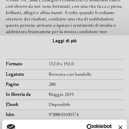
A volte VIP, amici, colleghi o conoscenti ci sembrano esseri
così diversi da noi: sono fortunati, con una vita ricca e piena,
brillanti, allegri e affascinanti. A volte quando li vediamo
ottenere dei risultati, condurre una vita di soddisfazioni
queste persone arrivano a ispirarci sentimenti di invidia o
addirittura frustrazione per la nostra condizione non
altrettanto fortunata. Eppure bisogna prendere coscienza
Leggi di più
che chiunque può ambire a una vita piena di piccole e
grandi realizzazioni sul lavoro ma anche nella vita privata. Se
vivrai in modo appagante o meno dipenderà in larga misura
dall’impressione che farai alle persone che ti circondano.
Formato
132.0 x 192.0
Come avrai capito ciò che fa la differenza è riuscire ad
Legatura
Brossura con bandelle
assumere una personalità magnetica e positiva. E questa
personalità magnetica non è una dote innata o impossibile da
Pagine
288
ottenere. Nei corsi e negli scritti di Dale Carnegie troviamo
In libreria da
Maggio 2019
una precisa indicazione della strada da seguire, grazie a dieci
passi, dieci semplici regole alla portata di tutti. Il segreto è
Ebook
Disponibile
applicarle costantemente. Progetto
Isbn
9788830100374
Traduttore
Caterina Marchioro