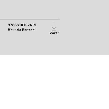
9788830102415
e
Maurizio Bartocci
cover