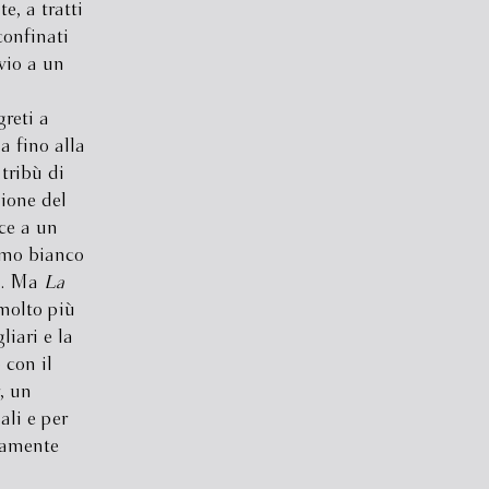
e, a tratti
confinati
vio a un
reti a
a fino alla
tribù di
zione del
oce a un
omo bianco
le. Ma
La
molto più
liari e la
 con il
, un
ali e per
damente