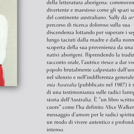
della letteratura aborigena: commovent
divertente e maestoso come gli spazi s
del continente australiano. Sally dà av
percorso di ricerca doloroso sulla sua
discendenza lottando per superare i seg
lungo taciuti dalla madre e dalla nonn
scoperta della sua provenienza da una 
nativi aborigeni. Riprendendo la tradi
racconto orale, l’autrice riesce a dar v
popolo brutalmente calpestato dall’u
nel silenzio e nell’indifferenza genera
mia Australia
(pubblicato nel 1987) è 
di una testimonianza sulle radici famig
storia dell’Australia. È “un libro scritto
cuore” come l’ha definito Alice Walker
messaggio d’amore per le radici spiritu
un modo di vivere autentico e profon
intenso.