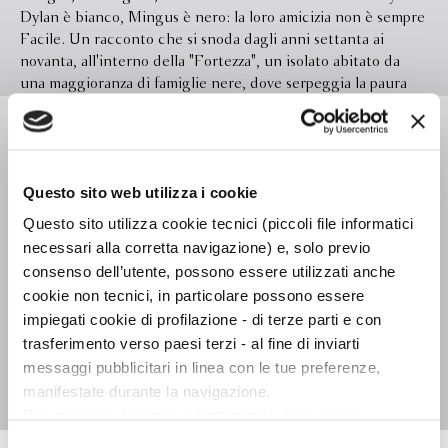
Dylan è bianco, Mingus è nero: la loro amicizia non è sempre
Facile. Un racconto che si snoda dagli anni settanta ai
novanta, all'interno della "Fortezza", un isolato abitato da
una maggioranza di famiglie nere, dove serpeggia la paura
del ritorno dei bianchi. La vita nell'America degli anni
Leggi di più
settanta è fatta di conflitti razziali e politici che si possono
accendere anche a partire da scelte molto piccole: quali
canzoni ascoltare e quali amici frequentare. Con gli anni
Questo sito web utilizza i cookie
novanta l'atmosfera si fa più distaccata, e le persone sono
Formato
131.0 x 198.0
sempre più avvolte nell'indifferenza e nell'isolamento.
Questo sito utilizza cookie tecnici (piccoli file informatici
Legatura
Brossura
necessari alla corretta navigazione) e, solo previo
Pagine
712
consenso dell’utente, possono essere utilizzati anche
cookie non tecnici, in particolare possono essere
In libreria da
Ottobre 2016
impiegati cookie di profilazione - di terze parti e con
Ebook
Disponibile
trasferimento verso paesi terzi - al fine di inviarti
messaggi pubblicitari in linea con le tue preferenze,
Isbn
9788845282959
manifestate durante la navigazione.
Per maggiori dettagli sul trattamento dei tuoi dati
personali durante la navigazione, e per modificare le tue