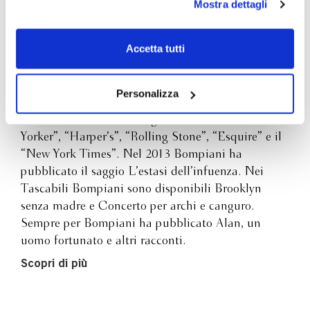
Mostra dettagli
scelte privacy sui cookie, ti invitiamo a prendere visione
Jonathan Lethem
dell’
informativa cookie
.
Chiudendo il banner tramite la “X” prosegui la
Accetta tutti
navigazione senza alcuna profilazione e con installazione
Jonathan Lethem è autore di romanzi, saggi,
dei soli cookie tecnici. Selezionando “Accetta tutti” presti
racconti; ha vinto la MacArthur Fellowship e il
il tuo consenso alla profilazione che potrai revocare in
Personalizza
National Book Critics Circle Award per la
ogni momento
Revoca
narrativa. Collabora, fra gli altri, con “New
Yorker”, “Harper’s”, “Rolling Stone”, “Esquire” e il
“New York Times”. Nel 2013 Bompiani ha
pubblicato il saggio L’estasi dell’infuenza. Nei
Tascabili Bompiani sono disponibili Brooklyn
senza madre e Concerto per archi e canguro.
Sempre per Bompiani ha pubblicato Alan, un
uomo fortunato e altri racconti.
Scopri di più