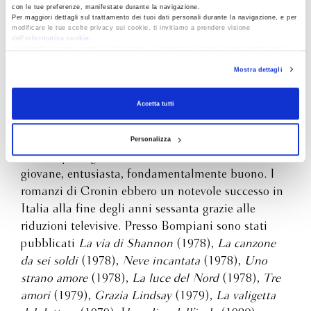
con le tue preferenze, manifestate durante la navigazione.
Per maggiori dettagli sul trattamento dei tuoi dati personali durante la navigazione, e per
Archibald Joseph
modificare le tue scelte privacy sui cookie, ti invitiamo a prendere visione
dell’
informativa cookie
.
Cronin
Chiudendo il banner tramite la “X” prosegui la navigazione senza alcuna profilazione e
con installazione dei soli cookie tecnici. Selezionando “Accetta tutti” presti il tuo
Mostra dettagli
consenso alla profilazione che potrai revocare in ogni momento
Revoca
Archibald J. Cronin nacque a Helensburgh
(Dunbartonshire) nel 1896. Medico, esercitò presso
Accetta tutti
i minatori del Galles, interessandosi ai loro
problemi sociali. Morì a Montreux nel 1981. Il
Personalizza
medico protagonista delle storie di Cronin è
giovane, entusiasta, fondamentalmente buono. I
romanzi di Cronin ebbero un notevole successo in
Italia alla fine degli anni sessanta grazie alle
riduzioni televisive. Presso Bompiani sono stati
pubblicati
La via di Shannon
(1978),
La canzone
da sei soldi
(1978),
Neve incantata
(1978),
Uno
strano amore
(1978),
La luce del Nord
(1978),
Tre
amori
(1979),
Grazia Lindsay
(1979),
La valigetta