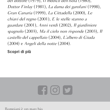
del dottore
(1979), I
l medico dell’isola
(1980),
Dottor Finlay
(1981),
La dama dei garofani
(1998),
Gran Canaria
(1999),
La Cittadella
(2000),
Le
chiavi del regno
(2001),
E le stelle stanno a
guardare
(2001),
Anni verdi
(2002),
Il giardiniere
spagnolo
(2003),
Ma il cielo non risponde
(2003),
Il
castello del cappellaio
(2004),
L’albero di Giuda
(2004) e
Angeli della notte
(2004).
Scopri di più
Bompiani è un marchio