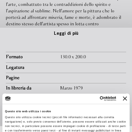
l'arte, combattuto tra le contraddizioni dello spirito e
l'aspirazione al sublime. Nell'amore per la pittura che lo
porterà ad affrontare miseria, fame e morte, è adombrato il
destino stesso dell'artista spesso in lotta contro
l'incomprensione dei contemporanei. Nel romanzo, che si
Leggi di più
svolge in parte nella Parigi dei Fauves e dei Cubisti, a
personaggi di fantasia come Claire, Emmy, Jenny, le tre
donne che si dividono il cuore e il tormento del
protagonista, si mescolano figure reali della bohème
Formato
130.0 x 200.0
artistica, come Modigliani, Rousseau. E la scena si sposta poi
Legatura
dai pittoreschi bistrot parigini alla tragica solitudine del
paesaggio spagnolo e alle dolci colline d'Inghilterra. Il
Pagine
romanzo, ricco di caratteri umani e di ritmo narrativo, mostra
In libreria da
Marzo 1979
la cifra stilistica di Cronin e raggiunge la pienezza di una
testimonianza sul drammatico divorzio fra arte e società.
Ebook
Disponibile
Isbn
9788845205637
Questo sito web utilizza i cookie
Questo sito utilizza cookie tecnici (piccoli file informatici necessari alla corretta
navigazione) e, solo previo consenso dell’utente, possono essere utilizzati anche cookie
non tecnici, in particolare possono essere impiegati cookie di profilazione - di terze parti
e con trasferimento verso paesi terzi - al fine di inviarti messaggi pubblicitari in linea