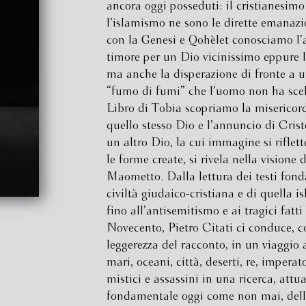
ancora oggi posseduti: il cristianesimo
l’islamismo ne sono le dirette emanazi
con la Genesi e Qohèlet conosciamo l’
timore per un Dio vicinissimo eppure 
ma anche la disperazione di fronte a u
“fumo di fumi” che l’uomo non ha scelt
Libro di Tobia scopriamo la misericord
quello stesso Dio e l’annuncio di Cris
un altro Dio, la cui immagine si riflett
le forme create, si rivela nella visione d
Maometto. Dalla lettura dei testi fonda
civiltà giudaico-cristiana e di quella i
fino all’antisemitismo e ai tragici fatti
Novecento, Pietro Citati ci conduce, c
leggerezza del racconto, in un viaggio 
mari, oceani, città, deserti, re, imperato
mistici e assassini in una ricerca, attua
fondamentale oggi come non mai, del