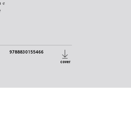
m e
e
9788830155466
cover