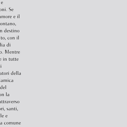
 e
oni. Se
amore e il
lontano,
n destino
o, con il
ia di
to. Mentre
e in tutte
i
tori della
slamica
 del
on la
attraverso
ri, santi,
le e
la comune