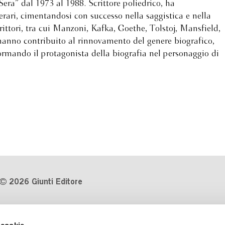
 Sera” dal 1973 al 1988. Scrittore poliedrico, ha
erari, cimentandosi con successo nella saggistica e nella
crittori, tra cui Manzoni, Kafka, Goethe, Tolstoj, Mansfield,
 hanno contribuito al rinnovamento del genere biografico,
ormando il protagonista della biografia nel personaggio di
2026 Giunti Editore
P.Iva 03314600481