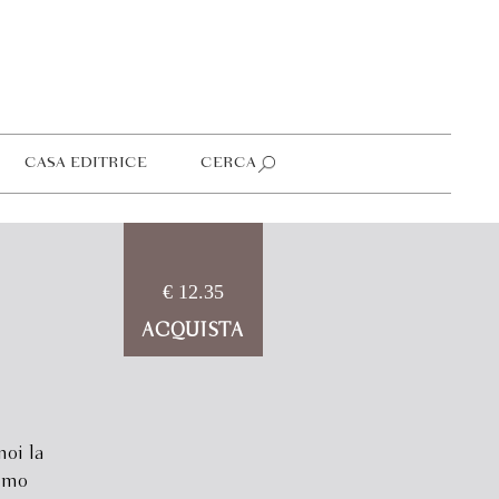
CASA EDITRICE
CERCA
€ 12.35
m
ACQUISTA
noi la
iamo