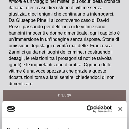
Irrisolti
è un viaggio nei misteri più oscuri della cronaca
italiana: dieci casi, dieci storie di vittime senza
giustizia, dieci enigmi che continuano a interrogarci.
Da Giuseppe Pinelli al controverso caso di David
Rossi, passando per delitti in cui le vittime sono
bambini innocenti e donne dimenticate, ogni capitolo è
un’immersione in un’indagine senza risposte. Storie di
omissioni, depistaggi e verità mai dette. Francesca
Zanni ci guida nei luoghi del crimine, ricostruendo i
dettagli, le relazioni tra i protagonisti noti (e talvolta
ignoti) e le inquietanti zone d’ombra. Ognuna delle
vittime è una voce spezzata che grazie a queste
ricostruzioni torna a farsi sentire, chiedendoci di non
dimenticare.
€ 18.05
ACQUISTA
Dal cuore nero della cronaca le voci spezzate delle