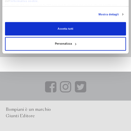
dell’
informativa cookie
.
Chiudendo il banner tramite la “X” prosegui la navigazione senza alcuna profilazione e
con installazione dei soli cookie tecnici. Selezionando “Accetta tutti” presti il tuo
Mostra dettagli
consenso alla profilazione che potrai revocare in ogni momento
Revoca
Accetta tutti
Irrisolti
Francesca Zanni
Personalizza
Bompiani è un marchio
Giunti Editore