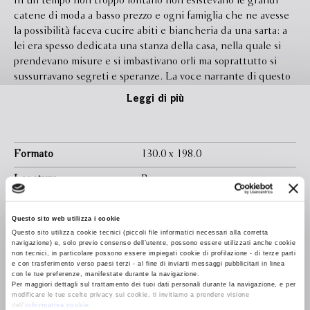
In un tempo non troppo lontano non esistevano le grandi
catene di moda a basso prezzo e ogni famiglia che ne avesse
la possibilità faceva cucire abiti e biancheria da una sarta: a
lei era spesso dedicata una stanza della casa, nella quale si
prendevano misure e si imbastivano orli ma soprattutto si
sussurravano segreti e speranze. La voce narrante di questo
romanzo è una sartina a giornata nata a fine Ottocento, una
Leggi di più
ragazza di umili origini che impara da sola a leggere e ama le
romanze di Puccini ma più di tutto sogna una macchina da
cucire, lucente simbolo di indipendenza economica.
Cucendo, la sartina ascolta le storie delle persone che la
Formato
130.0 x 198.0
circondano: la marchesina Ester, che studia la meccanica e il
Legatura
Brossura
greco antico; miss Lily Rose, giornalista americana
anticonformista; le sorelle Provera con i loro scandalosi
Pagine
240
tessuti parigini; Assuntina, la bimba selvatica... In una
Questo sito web utilizza i cookie
In libreria da
Gennaio 2025
società rigidamente divisa per censo anche per la sartina
Questo sito utilizza cookie tecnici (piccoli file informatici necessari alla corretta
arriverà il momento di trovare il suo posto nel mondo, con la
navigazione) e, solo previo consenso dell’utente, possono essere utilizzati anche cookie
Ebook
Disponibile
non tecnici, in particolare possono essere impiegati cookie di profilazione - di terze parti
sola forza dell’intelligenza e delle sue sapienti mani. Bianca
e con trasferimento verso paesi terzi - al fine di inviarti messaggi pubblicitari in linea
Pitzorno in queste pagine dà vita a una storia antica di
con le tue preferenze, manifestate durante la navigazione.
Isbn
9788830137905
Per maggiori dettagli sul trattamento dei tuoi dati personali durante la navigazione, e per
emancipazione percorsa da uno sguardo modernissimo.
modificare le tue scelte privacy sui cookie, ti invitiamo a prendere visione
Narrare della sartina di allora significa parlare delle donne di
dell’
informativa cookie
.