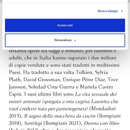
Chiudendo il banner tramite la “X” prosegui la navigazione senza alcuna profilazione e
oggi e dei grandi sogni che dovrebbero diventare invece
con installazione dei soli cookie tecnici. Selezionando “Accetta tutti” presti il tuo
diritti: alla libertà, al lavoro, alla felicità.
Mostra dettagli
consenso alla profilazione che potrai revocare in ogni momento
Revoca
Bianca Pitzorno
Accetta tutti
Bianca Pitzorno (Sassari, 1942) vive e lavora a
Personalizza
Milano. Ha pubblicato dal 1970 a oggi più di
settanta opere tra saggi e romanzi, per bambini e
adulti, che in Italia hanno superato i due milioni
di copie vendute e sono stati tradotti in moltissimi
Paesi. Ha tradotto a sua volta Tolkien, Sylvia
Plath, David Grossman, Enrique Pérez Díaz, Tove
Jansson, Soledad Cruz Guerra e Mariela Castro
Espín. I suoi ultimi libri sono
La vita sessuale dei
nostri antenati (spiegata a mia cugina Lauretta che
vuol credersi nata per partenogenesi)
(Mondadori
2015),
Il sogno della macchina da cucire
(Bompiani
2018),
Sortilegi
(Bompiani 2021),
Donna con libro