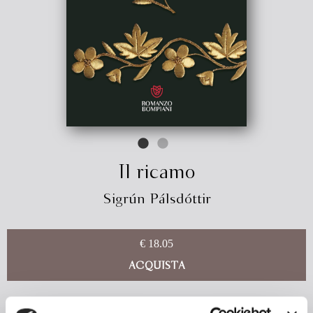
Il ricamo
Sigrún Pálsdóttir
€ 18.05
ACQUISTA
Reykjavík, fine Ottocento. Sigurlína è una giovane vivace