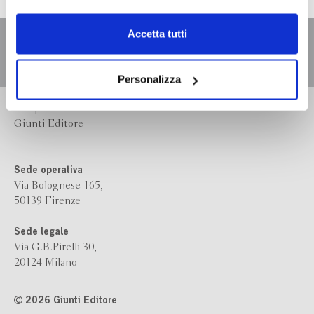
dell’
informativa cookie
.
Chiudendo il banner tramite la “X” prosegui la
Accetta tutti
navigazione senza alcuna profilazione e con installazione
dei soli cookie tecnici. Selezionando “Accetta tutti” presti
il tuo consenso alla profilazione che potrai revocare in
Personalizza
ogni momento
Revoca
Bompiani è un marchio
Giunti Editore
Sede operativa
Via Bolognese 165,
50139 Firenze
Sede legale
Via G.B.Pirelli 30,
20124 Milano
2026 Giunti Editore