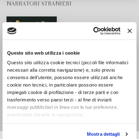
NARRATORI STRANIERI
Questo sito web utilizza i cookie
Questo sito utilizza cookie tecnici (piccoli file informatici
necessari alla corretta navigazione) e, solo previo
consenso dell’utente, possono essere utilizzati anche
cookie non tecnici, in particolare possono essere
impiegati cookie di profilazione - di terze parti e con
trasferimento verso paesi terzi - al fine di inviarti
Il ricamo
messaggi pubblicitari in linea con le tue preferenze,
Sigrún Pálsdóttir
manifestate durante la navigazione.
Per maggiori dettagli sul trattamento dei tuoi dati
personali durante la navigazione, e per modificare le tue
Mostra dettagli
scelte privacy sui cookie, ti invitiamo a prendere visione