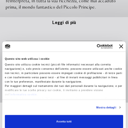
reinterpreta, in tutta la sua ricchezza, come mai accaduto
prima, il mondo fantastico del Piccolo Principe.
Leggi di più
Formato
172.0 x 240.0
Legatura
Questo sito web utilizza i cookie
Questo sito utilizza cookie tecnici (piccoli file informatici necessari alla corretta
Pagine
navigazione) e, solo previo consenso dell’utente, possono essere utilizzati anche cookie
non tecnici, in particolare possono essere impiegati cookie di profilazione - di terze parti
In libreria da
Novembre 2010
e con trasferimento verso paesi terzi - al fine di inviarti messaggi pubblicitari in linea
con le tue preferenze, manifestate durante la navigazione.
Isbn
9788845266270
Per maggiori dettagli sul trattamento dei tuoi dati personali durante la navigazione, e per
modificare le tue scelte privacy sui cookie, ti invitiamo a prendere visione
dell’
informativa cookie
.
Chiudendo il banner tramite la “X” prosegui la navigazione senza alcuna profilazione e
con installazione dei soli cookie tecnici. Selezionando “Accetta tutti” presti il tuo
Mostra dettagli
consenso alla profilazione che potrai revocare in ogni momento
Revoca
Antoine de Saint-
Accetta tutti
Exupéry