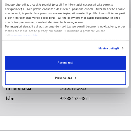
Questo sito utilizza cookie tecnici (piccoli file informatici necessari alla corretta
scoppiano dei disordini e un proiettile vagante colpisce la
navigazione) e, solo previo consenso dell’utente, possono essere utilizzati anche cookie
donna ferendola a morte. Incapace di accettarne la morte,
non tecnici, in particolare possono essere impiegati cookie di profilazione - di terze parti
Nicolas prende a cercare la madre in tutto il Salvador,
e con trasferimento verso paesi terzi - al fine di inviarti messaggi pubblicitari in linea
con le tue preferenze, manifestate durante la navigazione.
portando sempre con sé l'unica cosa che gli rimane di lei: la
Per maggiori dettagli sul trattamento dei tuoi dati personali durante la navigazione, e per
scarpa che indossava quel maledetto giorno. Un romanzo
modificare le tue scelte privacy sui cookie, ti invitiamo a prendere visione
Leggi di più
dell’
informativa cookie
.
struggente e sincero, la storia di un amore sullo sfondo di
Chiudendo il banner tramite la “X” prosegui la navigazione senza alcuna profilazione e
una guerra devastante.
con installazione dei soli cookie tecnici. Selezionando “Accetta tutti” presti il tuo
Mostra dettagli
consenso alla profilazione che potrai revocare in ogni momento
Revoca
Formato
125.0 x 192.0
Accetta tutti
Legatura
Pagine
Personalizza
In libreria da
Ottobre 2003
Isbn
9788845254871