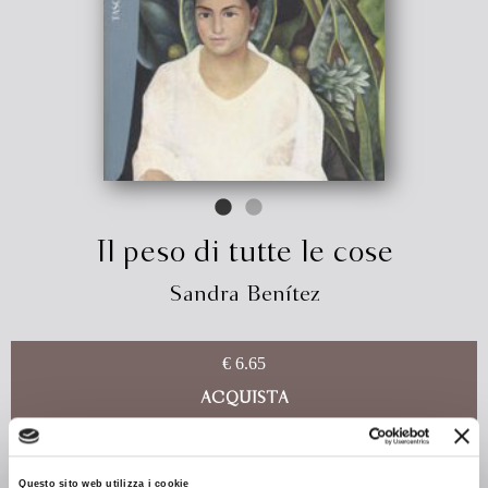
Il peso di tutte le cose
Sandra Benítez
€ 6.65
ACQUISTA
San Salvador, 1980. Nicolas, nove anni, partecipa con la
madre ai funerali del vescovo Romero. Improvvisamente
Questo sito web utilizza i cookie