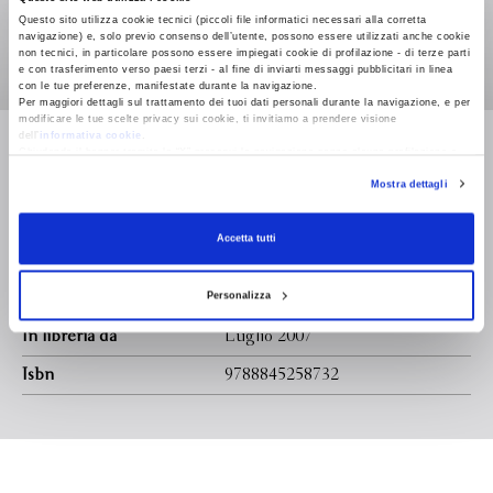
Questo sito utilizza cookie tecnici (piccoli file informatici necessari alla corretta
di Malta. Durante gli scavi viene trovato uno scrigno d'oro
navigazione) e, solo previo consenso dell’utente, possono essere utilizzati anche cookie
dal contenuto misterioso. Appropriatosi dello scrigno, Belto
non tecnici, in particolare possono essere impiegati cookie di profilazione - di terze parti
e con trasferimento verso paesi terzi - al fine di inviarti messaggi pubblicitari in linea
deve fronteggiare una vera e propria caccia all'uomo e darsi
con le tue preferenze, manifestate durante la navigazione.
alla fuga. Sarà trascinato dal monastero norvegese a Londra,
Per maggiori dettagli sul trattamento dei tuoi dati personali durante la navigazione, e per
poi a Parigi, nel Sinai, fino alla scoperta sconcertante del
modificare le tue scelte privacy sui cookie, ti invitiamo a prendere visione
Leggi di più
dell’
informativa cookie
.
contenuto dello scrigno, una verità che riguarda
Chiudendo il banner tramite la “X” prosegui la navigazione senza alcuna profilazione e
direttamente Gesù Cristo e che potrebbe cambiare il
con installazione dei soli cookie tecnici. Selezionando “Accetta tutti” presti il tuo
Mostra dettagli
consenso alla profilazione che potrai revocare in ogni momento
Revoca
mondo.
Formato
125.0 x 192.0
Accetta tutti
Legatura
Personalizza
Pagine
In libreria da
Luglio 2007
Isbn
9788845258732