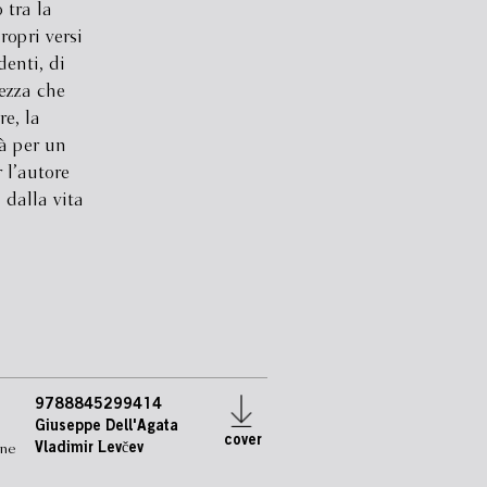
 tra la
ropri versi
enti, di
ezza che
re, la
tà per un
 l’autore
 dalla vita
9788845299414
Giuseppe Dell'Agata
cover
one
Vladimir Levčev