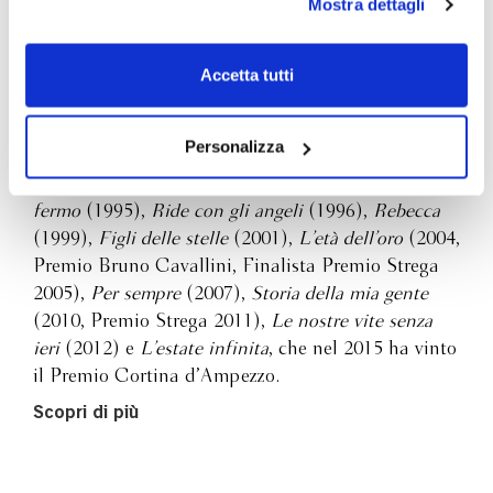
Mostra dettagli
scelte privacy sui cookie, ti invitiamo a prendere visione
Edoardo Nesi
dell’
informativa cookie
.
Chiudendo il banner tramite la “X” prosegui la
Accetta tutti
navigazione senza alcuna profilazione e con installazione
È nato a Firenze in una famiglia di imprenditori
dei soli cookie tecnici. Selezionando “Accetta tutti” presti
tessili, ed è uno scrittore e brillante traduttore. Per
il tuo consenso alla profilazione che potrai revocare in
Personalizza
anni ha affiancato l’attività letteraria a quella di
ogni momento
Revoca
industriale. Con Bompiani ha pubblicato
Fughe da
fermo
(1995),
Ride con gli angeli
(1996),
Rebecca
(1999),
Figli delle stelle
(2001),
L’età dell’oro
(2004,
Premio Bruno Cavallini, Finalista Premio Strega
2005),
Per sempre
(2007),
Storia della mia gente
(2010, Premio Strega 2011),
Le nostre vite senza
ieri
(2012) e
L’estate infinita
, che nel 2015 ha vinto
il Premio Cortina d’Ampezzo.
Scopri di più