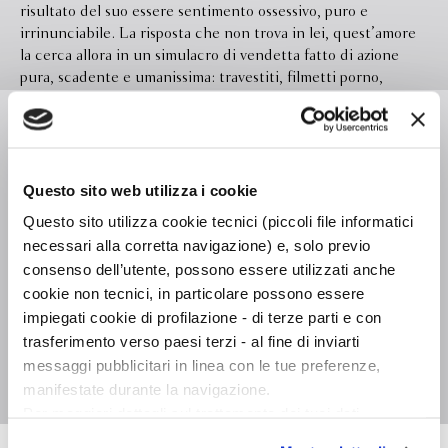
risultato del suo essere sentimento ossessivo, puro e
irrinunciabile. La risposta che non trova in lei, quest’amore
la cerca allora in un simulacro di vendetta fatto di azione
pura, scadente e umanissima: travestiti, filmetti porno,
puttane d’importazione e sbronze di mescal, risse in
Leggi di più
discoteca, donne migliori di lei ma peggiori giacché
disponibili. E poi, nobile e illustre come quell'amore, l’odio
per il sistema, i piani per aggredirlo, colpirlo, ferirlo; ma
Questo sito web utilizza i cookie
anche qui ogni tensione è innescata solo dall'ansia di farsi
Formato
128.0 x 192.0
prendere in considerazione e di qualificare l’attualità
Questo sito utilizza cookie tecnici (piccoli file informatici
Legatura
Brossura
rendendola degna di un sottofondo degli U2 o di un
necessari alla corretta navigazione) e, solo previo
commento di Malcolm Lowry, e quindi è destinata a esiti
Pagine
224
consenso dell’utente, possono essere utilizzati anche
impacciati, ridicoli, patetici - tra benzinai incaponiti a non
cookie non tecnici, in particolare possono essere
In libreria da
Aprile 2001
farsi rapinare e anarchici gelosi della poesia racchiusa nella
impiegati cookie di profilazione - di terze parti e con
dinamite. Frugando nelle viscere e nel cuore dei suoi eroi
Ebook
Disponibile
trasferimento verso paesi terzi - al fine di inviarti
comici e commoventi, Nesi scova e spiattella l’inconfessabile,
messaggi pubblicitari in linea con le tue preferenze,
purché lo sia solo per candore; e lo fa narrando con grande
Isbn
9788845247989
agilità e senza mai allentare la morsa di un umorismo e
manifestate durante la navigazione.
un’autoironia spietati, sintonizzati maniacalmente sulla
Per maggiori dettagli sul trattamento dei tuoi dati
cultura bassa della quotidianità.
personali durante la navigazione, e per modificare le tue