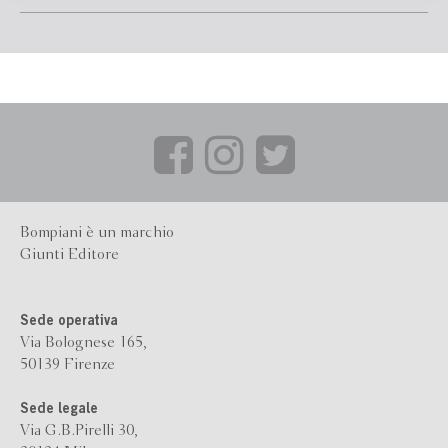
indietro. D'altronde lo scavalcamento di ogni dualismo tra
scienze della natura e scienze dello spirito, nutrito da una
miriade di descrizioni puntuali, fa di questo libro anche la
base indiscussa di gran parte del lavoro sperimentale sulla
percezione.
Titolo originale: ''Phénoménologie de la perception'' (1945).
Bompiani è un marchio
Giunti Editore
Sede operativa
Via Bolognese 165,
50139 Firenze
Sede legale
Via G.B.Pirelli 30,