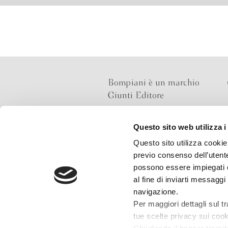
Bompiani è un marchio
Giunti Editore
Questo sito web utilizza i
Sede operativa
Questo sito utilizza cookie 
Via Bolognese 165,
previo consenso dell’utente
50139 Firenze
possono essere impiegati co
al fine di inviarti messaggi
Sede legale
navigazione.
Via G.B.Pirelli 30,
Per maggiori dettagli sul t
20124 Milano
tue scelte privacy sui cooki