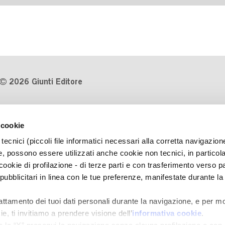
2026 Giunti Editore
P.Iva 03314600481
 cookie
Codice fiscale 8009810484
tecnici (piccoli file informatici necessari alla corretta navigazion
Numero d'iscrizione al Registro
, possono essere utilizzati anche cookie non tecnici, in particol
Imprese di Milano REA 1327444
okie di profilazione - di terze parti e con trasferimento verso pa
 pubblicitari in linea con le tue preferenze, manifestate durante la
Informativa sulla privacy
Cookie Policy
rattamento dei tuoi dati personali durante la navigazione, e per mo
Contatti
e, ti invitiamo a prendere visione dell’
informativa cookie
.
Regolamenti e concorsi