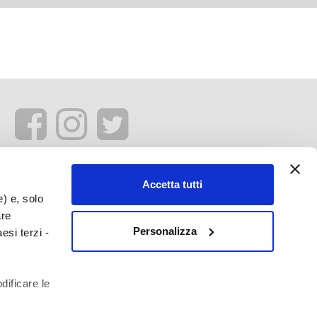
Accetta tutti
e) e, solo
are
Personalizza
esi terzi -
dificare le